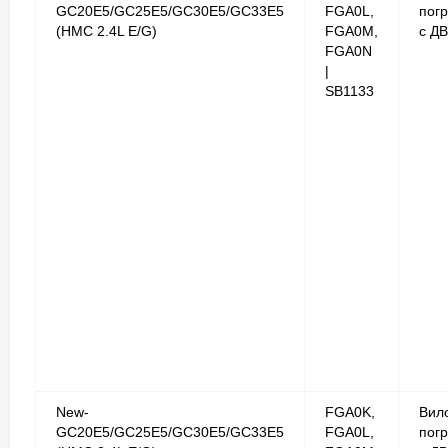
GC20E5/GC25E5/GC30E5/GC33E5
FGA0L,
погр
(HMC 2.4L E/G)
FGA0M,
с Д
FGA0N
|
SB1133
New-
FGA0K,
Вил
GC20E5/GC25E5/GC30E5/GC33E5
FGA0L,
погр