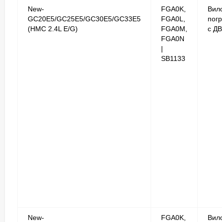
New-
FGA0K,
Вил
GC20E5/GC25E5/GC30E5/GC33E5
FGA0L,
погр
(HMC 2.4L E/G)
FGA0M,
с Д
FGA0N
|
SB1133
New-
FGA0K,
Вил