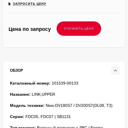
ЗАПРОСИТЬ ЦЕНУ
Цена по запросу
ОБЗОР
Каталожный номер:
101539-00133
Название:
LINK;UPPER
Модель техники:
New-DV180S7 / DV200S7(DL08, T3)
Серии:
FDC05, FDC07 | SB1131
Тип техники:
Вилочный погрузчик с ДВС / Engine