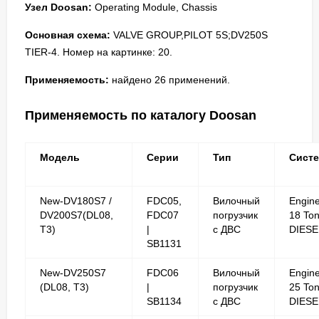
Узел Doosan:
Operating Module, Chassis
Основная схема:
VALVE GROUP,PILOT 5S;DV250S
TIER-4. Номер на картинке: 20.
Применяемость:
найдено 26 применений.
Применяемость по каталогу Doosan
Модель
Серии
Тип
Сист
New-DV180S7 /
FDC05,
Вилочный
Engin
DV200S7(DL08,
FDC07
погрузчик
18 To
T3)
|
с ДВС
DIESE
SB1131
New-DV250S7
FDC06
Вилочный
Engin
(DL08, T3)
|
погрузчик
25 To
SB1134
с ДВС
DIESE