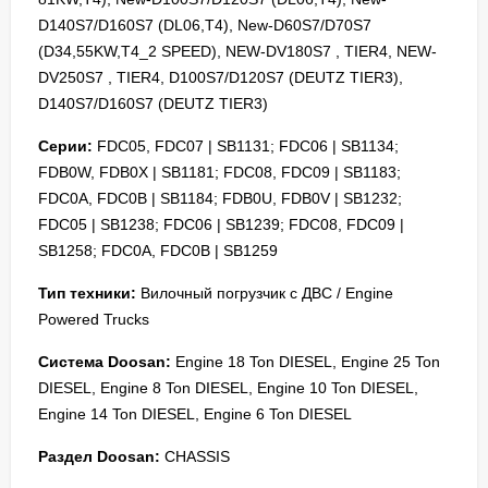
D140S7/D160S7 (DL06,T4), New-D60S7/D70S7
(D34,55KW,T4_2 SPEED), NEW-DV180S7 , TIER4, NEW-
DV250S7 , TIER4, D100S7/D120S7 (DEUTZ TIER3),
D140S7/D160S7 (DEUTZ TIER3)
Серии:
FDC05, FDC07 | SB1131; FDC06 | SB1134;
FDB0W, FDB0X | SB1181; FDC08, FDC09 | SB1183;
FDC0A, FDC0B | SB1184; FDB0U, FDB0V | SB1232;
FDC05 | SB1238; FDC06 | SB1239; FDC08, FDC09 |
SB1258; FDC0A, FDC0B | SB1259
Тип техники:
Вилочный погрузчик с ДВС / Engine
Powered Trucks
Система Doosan:
Engine 18 Ton DIESEL, Engine 25 Ton
DIESEL, Engine 8 Ton DIESEL, Engine 10 Ton DIESEL,
Engine 14 Ton DIESEL, Engine 6 Ton DIESEL
Раздел Doosan:
CHASSIS