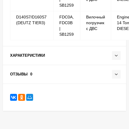
SB1259
D140S7/D160S7
FDC0A,
Вилочный
Engin
(DEUTZ TIER3)
FDC0B
погрузчик
14 To
|
с ДВС
DIESE
SB1259
ХАРАКТЕРИСТИКИ
ОТЗЫВЫ
0