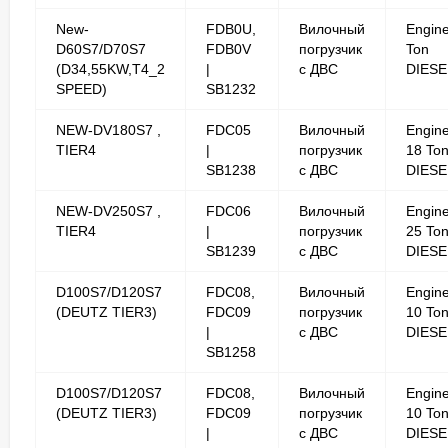
New-
FDB0U,
Вилочный
Engine
D60S7/D70S7
FDB0V
погрузчик
Ton
(D34,55KW,T4_2
|
с ДВС
DIESE
SPEED)
SB1232
NEW-DV180S7 ,
FDC05
Вилочный
Engin
TIER4
|
погрузчик
18 To
SB1238
с ДВС
DIESE
NEW-DV250S7 ,
FDC06
Вилочный
Engin
TIER4
|
погрузчик
25 To
SB1239
с ДВС
DIESE
D100S7/D120S7
FDC08,
Вилочный
Engin
(DEUTZ TIER3)
FDC09
погрузчик
10 To
|
с ДВС
DIESE
SB1258
D100S7/D120S7
FDC08,
Вилочный
Engin
(DEUTZ TIER3)
FDC09
погрузчик
10 To
|
с ДВС
DIESE