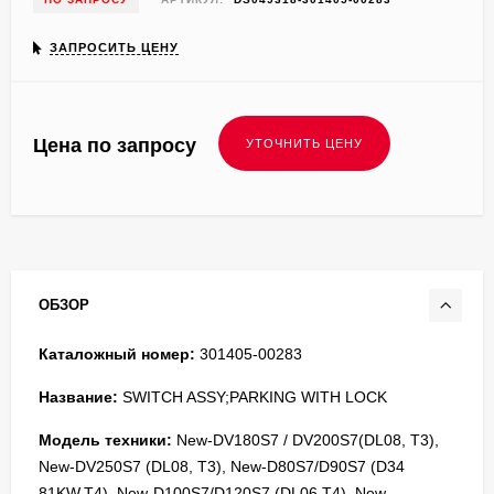
ЗАПРОСИТЬ ЦЕНУ
Цена по запросу
ОБЗОР
Каталожный номер:
301405-00283
Название:
SWITCH ASSY;PARKING WITH LOCK
Модель техники:
New-DV180S7 / DV200S7(DL08, T3),
New-DV250S7 (DL08, T3), New-D80S7/D90S7 (D34
81KW,T4), New-D100S7/D120S7 (DL06,T4), New-