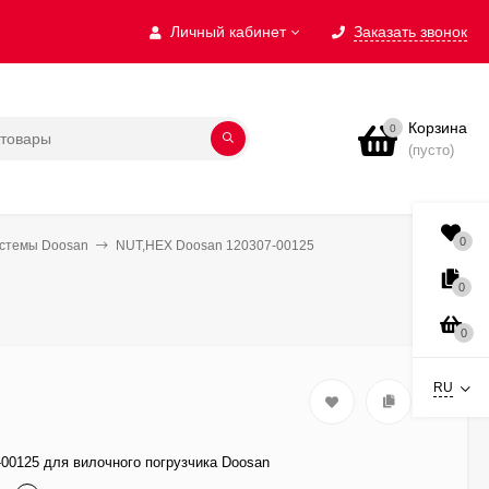
Личный кабинет
Заказать звонок
Корзина
0
(пусто)
0
истемы Doosan
NUT,HEX Doosan 120307-00125
0
0
RU
00125 для вилочного погрузчика Doosan