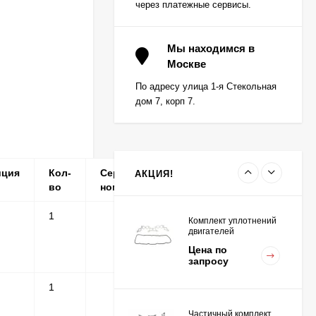
через платежные сервисы.
Вкладыш коренной (0,5)
(1шт - 1 половинка) для
Мы находимся в
двигателей
Москве
Цена по
K15,K21,K25
запросу
По адресу улица 1-я Стекольная
дом 7, корп 7.
Вкладыш коренной
центральный STD (1шт
- 1 половинка) для
Цена по
двигателей
запросу
K15,K21,K25
иция
Кол-
Серийные
Примечание
АКЦИЯ!
во
номера
1
Комплект уплотнений
двигателей
K15,K21,K25
Цена по
запросу
1
Частичный комплект