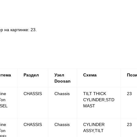
 на картинке: 23.
стема
Раздел
Узел
Схема
Поз
Doosan
ine
CHASSIS
Chassis
TILT THICK
23
Ton
CYLINDER;STD
ESEL
MAST
ine
CHASSIS
Chassis
CYLINDER
23
Ton
ASSY,TILT
ESEL