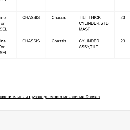
ine
CHASSIS
Chassis
TILT THICK
23
Ton
CYLINDER;STD
ESEL
MAST
ine
CHASSIS
Chassis
CYLINDER
23
Ton
ASSY,TILT
ESEL
пчасти мачты и грузоподъемного механизма Doosan