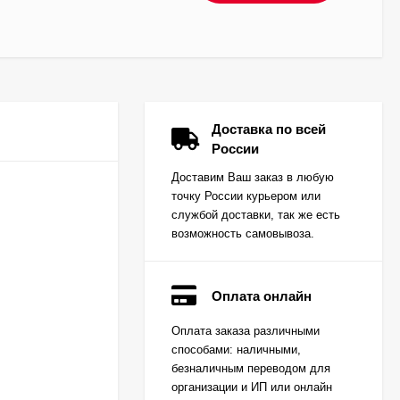
Доставка по всей
России
Доставим Ваш заказ в любую
точку России курьером или
службой доставки, так же есть
возможность самовывоза.
Оплата онлайн
Вкладыш коренной
Оплата заказа различными
(0,25) (1шт - 1
способами: наличными,
половинка) для
Цена по
двигателей
безналичным переводом для
запросу
K15,K21,K25
организации и ИП или онлайн