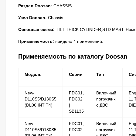
Раздел Doosan:
CHASSIS
Узел Doosan:
Chassis
Основная схема:
TILT THICK CYLINDER;STD MAST. Номер
Применяемость:
найдено 4 применений.
Применяемость по каталогу Doosan
Модель
Серии
Тип
Си
New-
FDC01,
Вилочный
Eng
D110S5/D130S5
FDC02
погрузчик
11 
(DL06 INT T4)
|
с ДВС
DI
SB1135
New-
FDC01,
Вилочный
Eng
D110S5/D130S5
FDC02
погрузчик
11 
(DL06 INT T4)
|
с ДВС
DI