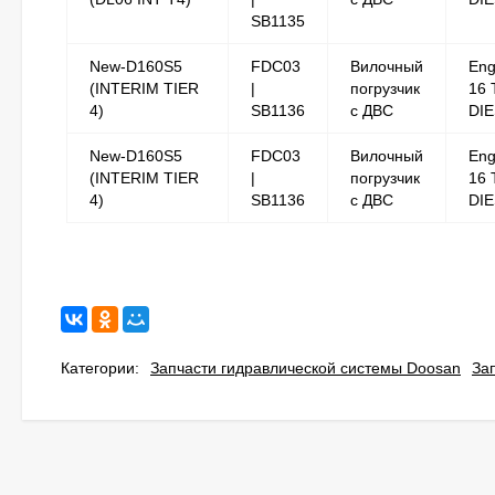
SB1135
New-D160S5
FDC03
Вилочный
Eng
(INTERIM TIER
|
погрузчик
16 
4)
SB1136
с ДВС
DI
New-D160S5
FDC03
Вилочный
Eng
(INTERIM TIER
|
погрузчик
16 
4)
SB1136
с ДВС
DI
Категории:
Запчасти гидравлической системы Doosan
За