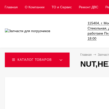
Главная
О Компании
ТО и Сервис
​Ремонт ДВС
Р
115404, г. Мо
Стекольная, д
работаем Пн. 
18:00
Главная
Запчаст
КАТАЛОГ ТОВАРОВ
NUT,HE