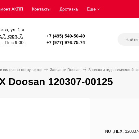
емонт АКПП
Контакты
Доставка
Еще
сква, ул. 1-я
.7, корп. 7,
+7 (495) 540-50-49
- Пт. с 9:00 -
+7 (977) 976-75-74
и вилочных погрузчиков
Запчасти Doosan
Запчасти гидравлической с
X Doosan 120307-00125
NUT,HEX, 120307-