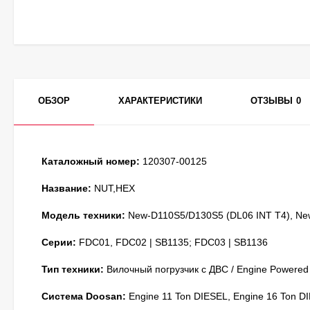
ОБЗОР
ХАРАКТЕРИСТИКИ
ОТЗЫВЫ
0
Каталожный номер:
120307-00125
Название:
NUT,HEX
Модель техники:
New-D110S5/D130S5 (DL06 INT T4), Ne
Серии:
FDC01, FDC02 | SB1135; FDC03 | SB1136
Тип техники:
Вилочный погрузчик с ДВС / Engine Powered
Система Doosan:
Engine 11 Ton DIESEL, Engine 16 Ton D