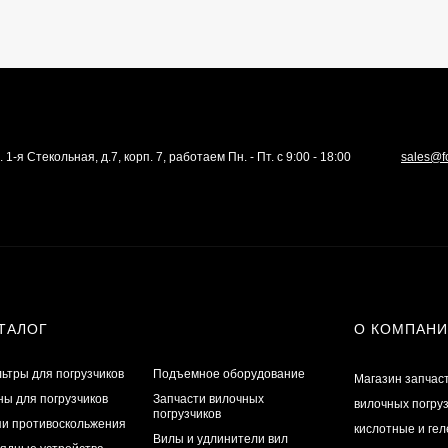
. 1-я Стекольная, д.7, корп. 7, работаем Пн. - Пт. с 9:00 - 18:00
sales@f
ТАЛОГ
О КОМПАН
ьтры для погрузчиков
Подъемное оборудование
Магазин запчас
ы для погрузчиков
Запчасти вилочных
вилочных погру
погрузчиков
и противоскольжения
кислотные и ге
Вилы и удлинители вил