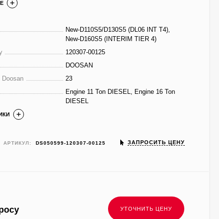
Е
New-D110S5/D130S5 (DL06 INT T4),
New-D160S5 (INTERIM TIER 4)
у
120307-00125
DOOSAN
е Doosan
23
Engine 11 Ton DIESEL, Engine 16 Ton
DIESEL
ИКИ
ЗАПРОСИТЬ ЦЕНУ
АРТИКУЛ:
DS050599-120307-00125
росу