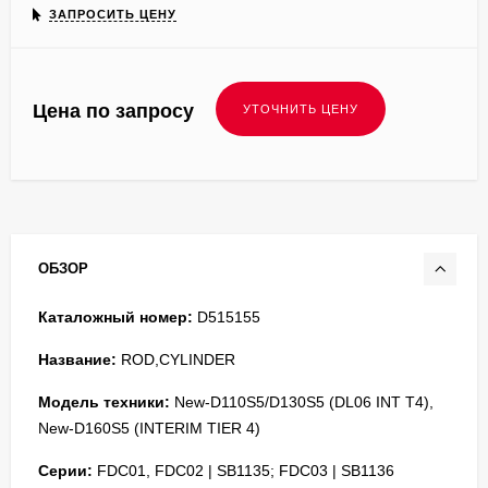
ЗАПРОСИТЬ ЦЕНУ
Цена по запросу
ОБЗОР
Каталожный номер:
D515155
Название:
ROD,CYLINDER
Модель техники:
New-D110S5/D130S5 (DL06 INT T4),
New-D160S5 (INTERIM TIER 4)
Серии:
FDC01, FDC02 | SB1135; FDC03 | SB1136