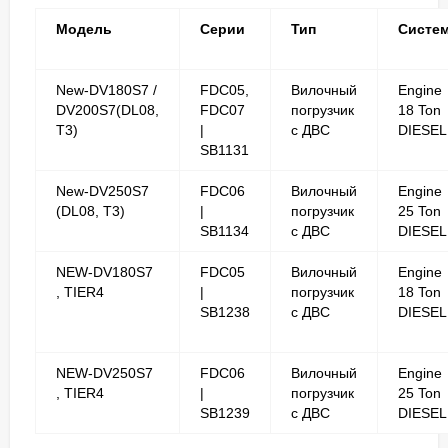
Модель
Серии
Тип
Систе
New-DV180S7 /
FDC05,
Вилочный
Engine
DV200S7(DL08,
FDC07
погрузчик
18 Ton
T3)
|
с ДВС
DIESEL
SB1131
New-DV250S7
FDC06
Вилочный
Engine
(DL08, T3)
|
погрузчик
25 Ton
SB1134
с ДВС
DIESEL
NEW-DV180S7
FDC05
Вилочный
Engine
, TIER4
|
погрузчик
18 Ton
SB1238
с ДВС
DIESEL
NEW-DV250S7
FDC06
Вилочный
Engine
, TIER4
|
погрузчик
25 Ton
SB1239
с ДВС
DIESEL