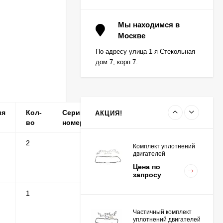
Вкладыш коренной (0,5)
(1шт - 1 половинка) для
Мы находимся в
двигателей
Москве
Цена по
K15,K21,K25
запросу
По адресу улица 1-я Стекольная
дом 7, корп 7.
Вкладыш коренной
центральный STD (1шт
- 1 половинка) для
Цена по
двигателей
запросу
K15,K21,K25
ия
Кол-
Серийные
Примечание
АКЦИЯ!
во
номера
2
S
Комплект уплотнений
двигателей
K15,K21,K25
Цена по
запросу
1
Частичный комплект
уплотнений двигателей