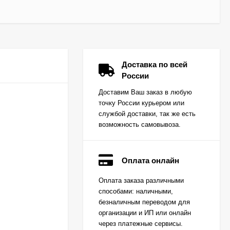
Доставка по всей
России
Доставим Ваш заказ в любую
точку России курьером или
службой доставки, так же есть
возможность самовывоза.
Оплата онлайн
Вкладыш коренной
Оплата заказа различными
(0,25) (1шт - 1
способами: наличными,
половинка) для
Цена по
двигателей
безналичным переводом для
запросу
K15,K21,K25
организации и ИП или онлайн
через платежные сервисы.