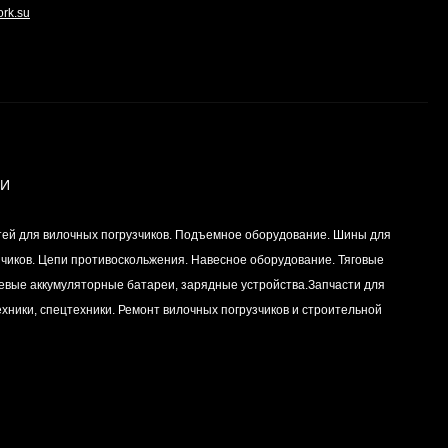
ork.su
Вкладыш коренной
(0,25) (1шт - 1
половинка) для
Цена по
двигателей
запросу
K15,K21,K25
ИИ
Вкладыш коренной (0,5)
(1шт - 1 половинка) для
двигателей
Цена по
тей для вилочных погрузчиков. Подъемное оборудование. Шины для
K15,K21,K25
запросу
зчиков. Цепи противоскольжения. Навесное оборудование. Тяговые
левые аккумуляторные батареи, зарядные устройства.Запчасти для
хники, спецтехники. Ремонт вилочных погрузчиков и строительной
Вкладыш коренной
центральный STD (1шт
- 1 половинка) для
Цена по
двигателей
запросу
K15,K21,K25