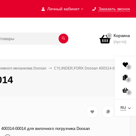
Личный кабинет
Заказать звонок
Корзина
0
(пусто)
0
ъемного механизма Doosan
CYLINDER,FORK Doosan 400314-00014
014
0
0
RU
400314-00014 для вилочного погрузчика Doosan