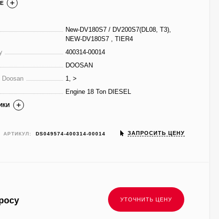
Е
New-DV180S7 / DV200S7(DL08, T3),
NEW-DV180S7 , TIER4
у
400314-00014
DOOSAN
е Doosan
1, >
Engine 18 Ton DIESEL
ИКИ
ЗАПРОСИТЬ ЦЕНУ
АРТИКУЛ:
DS049574-400314-00014
росу