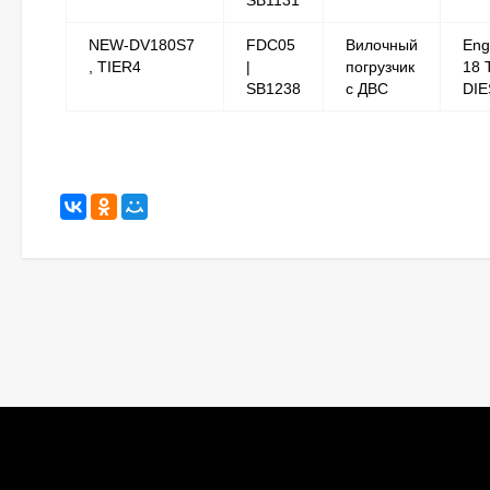
SB1131
NEW-DV180S7
FDC05
Вилочный
Eng
, TIER4
|
погрузчик
18 
SB1238
с ДВС
DIE