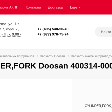
емонт АКПП
Контакты
Доставка
Еще
сква, ул. 1-я
.7, корп. 7,
+7 (495) 540-50-49
- Пт. с 9:00 -
+7 (977) 976-75-74
и вилочных погрузчиков
Запчасти Doosan
Запчасти мачты и грузопод
ER,FORK Doosan 400314-00
CYLINDER,FORK, 