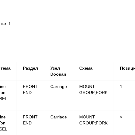
ке: 1.
стема
Раздел
Узел
Схема
Позиц
Doosan
ine
FRONT
Carriage
MOUNT
1
Ton
END
GROUP;FORK
SEL
ine
FRONT
Carriage
MOUNT
>
Ton
END
GROUP;FORK
SEL