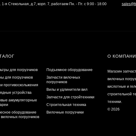
. 1-я Стекольная, д.7, корп. 7, работаем Пн. - Пт. с 9:00 - 18:00
sales@f
ТАЛОГ
О КОМПАН
ьтры для погрузчиков
Подъемное оборудование
Магазин запчас
ы для погрузчиков
Запчасти вилочных
вилочных погру
погрузчиков
и противоскольжения
кислотные и ге
Вилы и удлинители вил
ядные устройства
строительной те
Запчасти для стройтехники
овые аккумуляторные
техники.
ареи
Строительная техника
© 2026
есное оборудование
Вилочные погрузчики
 вилочных погрузчиков