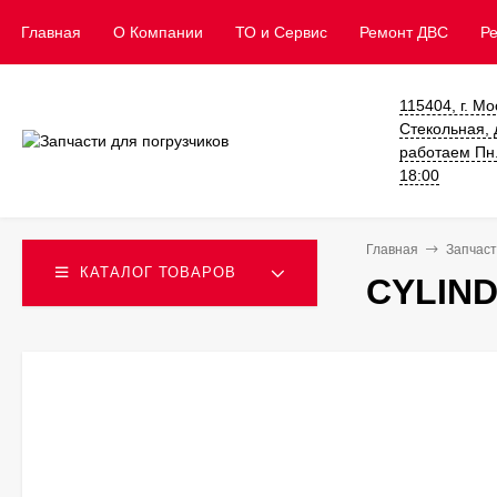
Главная
О Компании
ТО и Сервис
​Ремонт ДВС
Р
115404, г. Мо
Стекольная, д
работаем Пн. 
18:00
Главная
Запчаст
КАТАЛОГ ТОВАРОВ
CYLIND