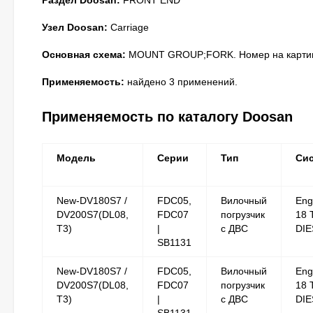
Раздел Doosan:
FRONT END
Узел Doosan:
Carriage
Основная схема:
MOUNT GROUP;FORK. Номер на картин
Применяемость:
найдено 3 применений.
Применяемость по каталогу Doosan
Модель
Серии
Тип
Си
New-DV180S7 /
FDC05,
Вилочный
Eng
DV200S7(DL08,
FDC07
погрузчик
18 
T3)
|
с ДВС
DIE
SB1131
New-DV180S7 /
FDC05,
Вилочный
Eng
DV200S7(DL08,
FDC07
погрузчик
18 
T3)
|
с ДВС
DIE