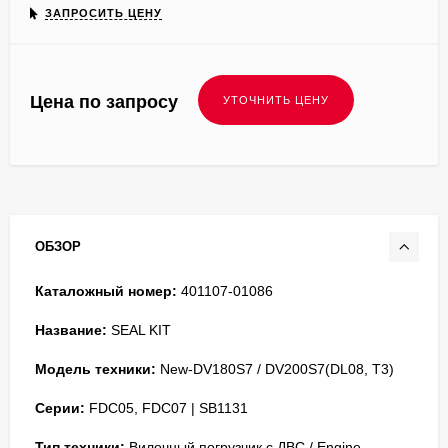
ЗАПРОСИТЬ ЦЕНУ
Цена по запросу
ОБЗОР
Каталожный номер:
401107-01086
Название:
SEAL KIT
Модель техники:
New-DV180S7 / DV200S7(DL08, T3)
Серии:
FDC05, FDC07 | SB1131
Тип техники:
Вилочный погрузчик с ДВС / Engine