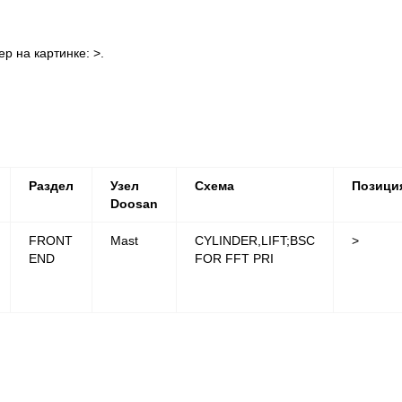
 на картинке: >.
Раздел
Узел
Схема
Позици
Doosan
FRONT
Mast
CYLINDER,LIFT;BSC
>
END
FOR FFT PRI