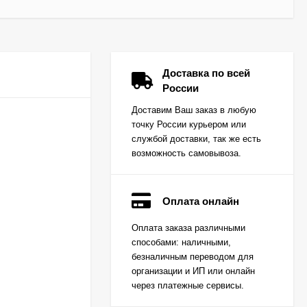
Доставка по всей
России
Доставим Ваш заказ в любую
точку России курьером или
службой доставки, так же есть
возможность самовывоза.
Оплата онлайн
Вкладыш коренной
Оплата заказа различными
(0,25) (1шт - 1
способами: наличными,
половинка) для
Цена по
двигателей
безналичным переводом для
запросу
K15,K21,K25
организации и ИП или онлайн
через платежные сервисы.