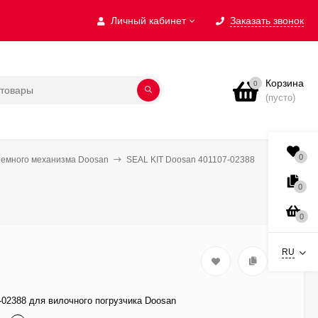
Личный кабинет
Заказать звонок
Корзина
0
(пусто)
0
ъемного механизма Doosan
SEAL KIT Doosan 401107-02388
0
0
RU
-02388 для вилочного погрузчика Doosan