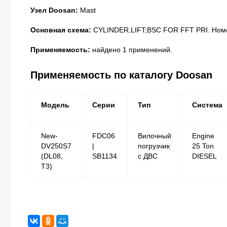
Узел Doosan:
Mast
Основная схема:
CYLINDER,LIFT;BSC FOR FFT PRI. Номер
Применяемость:
найдено 1 применений.
Применяемость по каталогу Doosan
Модель
Серии
Тип
Система
New-
FDC06
Вилочный
Engine
DV250S7
|
погрузчик
25 Ton
(DL08,
SB1134
с ДВС
DIESEL
T3)