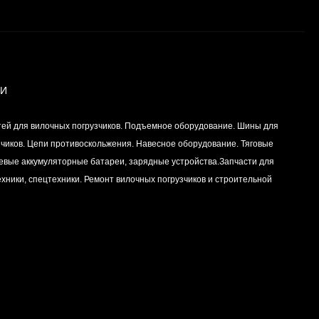
Вкладыш коренной
(0,25) (1шт - 1
половинка) для
Цена по
двигателей
запросу
K15,K21,K25
ИИ
Вкладыш коренной (0,5)
тей для вилочных погрузчиков. Подъемное оборудование. Шины для
(1шт - 1 половинка) для
двигателей
зчиков. Цепи противоскольжения. Навесное оборудование. Тяговые
Цена по
K15,K21,K25
левые аккумуляторные батареи, зарядные устройства.Запчасти для
запросу
хники, спецтехники. Ремонт вилочных погрузчиков и строительной
Вкладыш коренной
центральный STD (1шт
- 1 половинка) для
Цена по
двигателей
запросу
K15,K21,K25
Комплект уплотнений