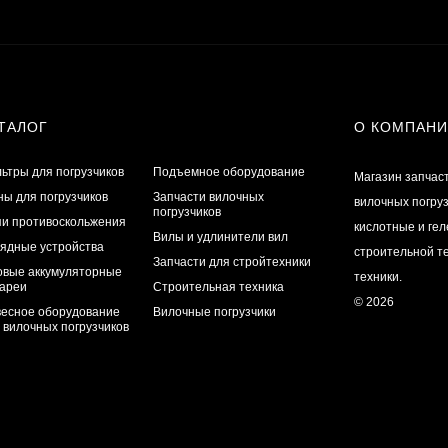
ТАЛОГ
О КОМПАН
ьтры для погрузчиков
Подъемное оборудование
Магазин запчас
ы для погрузчиков
Запчасти вилочных
вилочных погру
погрузчиков
и противоскольжения
кислотные и ге
Вилы и удлинители вил
ядные устройства
строительной те
Запчасти для стройтехники
овые аккумуляторные
техники.
ареи
Строительная техника
© 2026
есное оборудование
Вилочные погрузчики
 вилочных погрузчиков