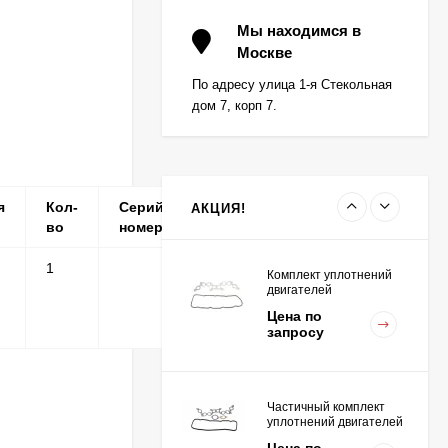
Вкладыш коренной (0,5)
(1шт - 1 половинка) для
Мы находимся в
двигателей
Москве
Цена по
K15,K21,K25
запросу
По адресу улица 1-я Стекольная
дом 7, корп 7.
Вкладыш коренной
центральный STD (1шт
- 1 половинка) для
Цена по
двигателей
запросу
K15,K21,K25
я
Кол-
Серийные
Примечание
АКЦИЯ!
во
номера
1
Комплект уплотнений
двигателей
K15,K21,K25
Цена по
запросу
Частичный комплект
уплотнений двигателей
K15,K21,K25