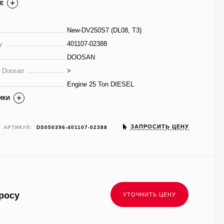
Е
New-DV250S7 (DL08, T3)
у
401107-02388
DOOSAN
е Doosan
>
Engine 25 Ton DIESEL
ИКИ
ЗАПРОСИТЬ ЦЕНУ
АРТИКУЛ:
DS050396-401107-02388
росу