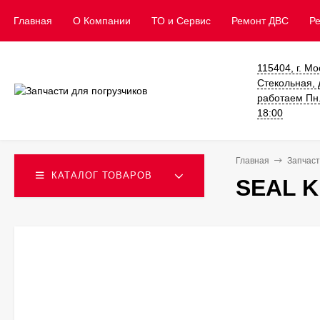
Главная
О Компании
ТО и Сервис
​Ремонт ДВС
Р
115404, г. Мо
Стекольная, д
работаем Пн. 
18:00
Главная
Запчаст
КАТАЛОГ ТОВАРОВ
SEAL K