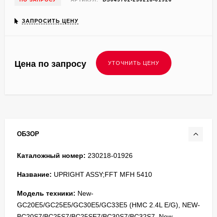
ЗАПРОСИТЬ ЦЕНУ
Цена по запросу
ОБЗОР
Каталожный номер:
230218-01926
Название:
UPRIGHT ASSY;FFT MFH 5410
Модель техники:
New-
GC20E5/GC25E5/GC30E5/GC33E5 (HMC 2.4L E/G), NEW-
BC20S7/BC25S7/BC25SE7/BC30S7/BC32S7, New-