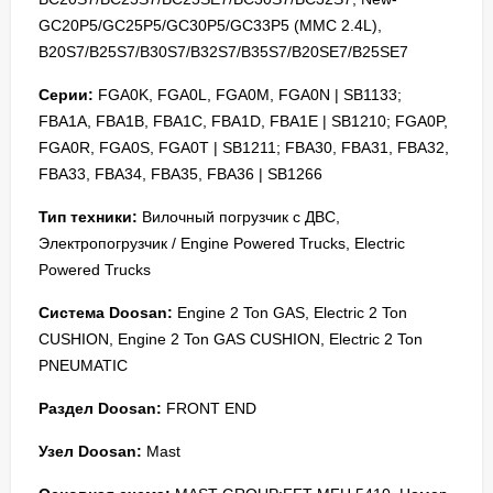
GC20P5/GC25P5/GC30P5/GC33P5 (MMC 2.4L),
B20S7/B25S7/B30S7/B32S7/B35S7/B20SE7/B25SE7
Серии:
FGA0K, FGA0L, FGA0M, FGA0N | SB1133;
FBA1A, FBA1B, FBA1C, FBA1D, FBA1E | SB1210; FGA0P,
FGA0R, FGA0S, FGA0T | SB1211; FBA30, FBA31, FBA32,
FBA33, FBA34, FBA35, FBA36 | SB1266
Тип техники:
Вилочный погрузчик с ДВС,
Электропогрузчик / Engine Powered Trucks, Electric
Powered Trucks
Система Doosan:
Engine 2 Ton GAS, Electric 2 Ton
CUSHION, Engine 2 Ton GAS CUSHION, Electric 2 Ton
PNEUMATIC
Раздел Doosan:
FRONT END
Узел Doosan:
Mast