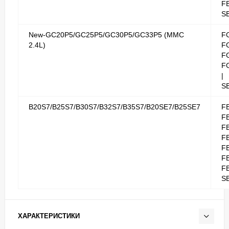
FB
S
New-GC20P5/GC25P5/GC30P5/GC33P5 (MMC
F
2.4L)
F
F
F
|
S
B20S7/B25S7/B30S7/B32S7/B35S7/B20SE7/B25SE7
F
F
F
F
F
F
FB
S
ХАРАКТЕРИСТИКИ