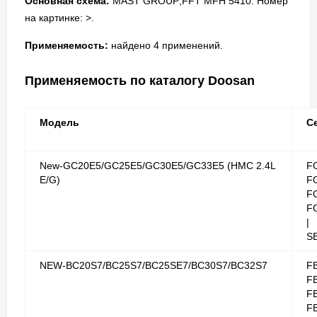
Основная схема:
MAST GROUP;FFT MFH 5410. Номер
на картинке: >.
Применяемость:
найдено 4 применений.
Применяемость по каталогу Doosan
Модель
С
New-GC20E5/GC25E5/GC30E5/GC33E5 (HMC 2.4L
F
E/G)
F
F
F
|
S
NEW-BC20S7/BC25S7/BC25SE7/BC30S7/BC32S7
F
F
F
F