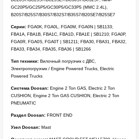
GC20P5/GC25P5/GC30P5/GC33P5 (MMC 2.4L),
B20S7/B25S7/B30S7/B32S7/B35S7/B20SE7/B25SE7
Серии:
FGA0K, FGA0L, FGA0M, FGA0N | SB1133;
FBA1A, FBA1B, FBA1C, FBA1D, FBA1E | SB1210; FGA0P,
FGA0R, FGA0S, FGA0T | SB1211; FBA30, FBA31, FBA32,
FBA33, FBA34, FBA35, FBA36 | SB1266
Тип техники:
Вилочный погрузчик с ДВС,
Электропогрузчик / Engine Powered Trucks, Electric
Powered Trucks
Система Doosan:
Engine 2 Ton GAS, Electric 2 Ton
CUSHION, Engine 2 Ton GAS CUSHION, Electric 2 Ton
PNEUMATIC
Раздел Doosan:
FRONT END
Узел Doosan:
Mast