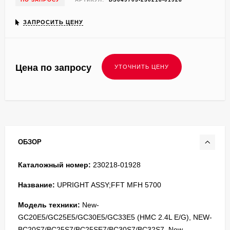
ЗАПРОСИТЬ ЦЕНУ
Цена по запросу
ОБЗОР
Каталожный номер:
230218-01928
Название:
UPRIGHT ASSY;FFT MFH 5700
Модель техники:
New-
GC20E5/GC25E5/GC30E5/GC33E5 (HMC 2.4L E/G), NEW-
BC20S7/BC25S7/BC25SE7/BC30S7/BC32S7, New-