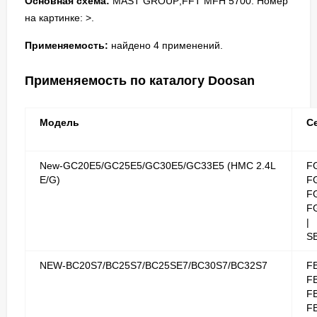
Основная схема:
MAST GROUP;FFT MFH 5700. Номер
на картинке: >.
Применяемость:
найдено 4 применений.
Применяемость по каталогу Doosan
Модель
С
New-GC20E5/GC25E5/GC30E5/GC33E5 (HMC 2.4L
F
E/G)
F
F
F
|
S
NEW-BC20S7/BC25S7/BC25SE7/BC30S7/BC32S7
F
F
F
F