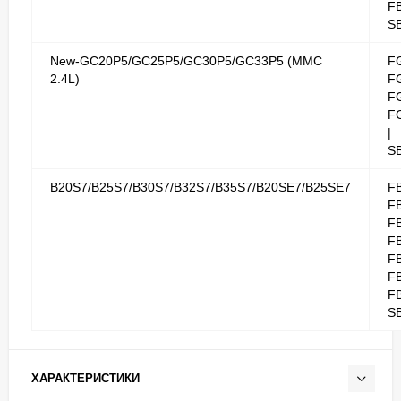
FB
S
New-GC20P5/GC25P5/GC30P5/GC33P5 (MMC
F
2.4L)
F
F
F
|
S
B20S7/B25S7/B30S7/B32S7/B35S7/B20SE7/B25SE7
F
F
F
F
F
F
FB
S
ХАРАКТЕРИСТИКИ