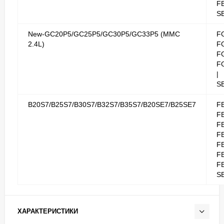
FB
S
New-GC20P5/GC25P5/GC30P5/GC33P5 (MMC
F
2.4L)
F
F
F
|
S
B20S7/B25S7/B30S7/B32S7/B35S7/B20SE7/B25SE7
F
F
F
F
F
F
FB
S
ХАРАКТЕРИСТИКИ