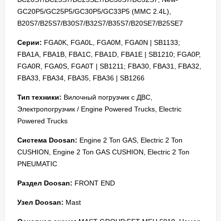
GC20P5/GC25P5/GC30P5/GC33P5 (MMC 2.4L),
B20S7/B25S7/B30S7/B32S7/B35S7/B20SE7/B25SE7
Серии:
FGA0K, FGA0L, FGA0M, FGA0N | SB1133;
FBA1A, FBA1B, FBA1C, FBA1D, FBA1E | SB1210; FGA0P,
FGA0R, FGA0S, FGA0T | SB1211; FBA30, FBA31, FBA32,
FBA33, FBA34, FBA35, FBA36 | SB1266
Тип техники:
Вилочный погрузчик с ДВС,
Электропогрузчик / Engine Powered Trucks, Electric
Powered Trucks
Система Doosan:
Engine 2 Ton GAS, Electric 2 Ton
CUSHION, Engine 2 Ton GAS CUSHION, Electric 2 Ton
PNEUMATIC
Раздел Doosan:
FRONT END
Узел Doosan:
Mast