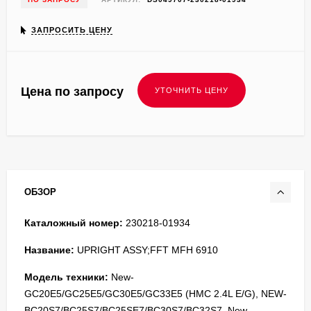
ЗАПРОСИТЬ ЦЕНУ
Цена по запросу
ОБЗОР
Каталожный номер:
230218-01934
Название:
UPRIGHT ASSY;FFT MFH 6910
Модель техники:
New-
GC20E5/GC25E5/GC30E5/GC33E5 (HMC 2.4L E/G), NEW-
BC20S7/BC25S7/BC25SE7/BC30S7/BC32S7, New-