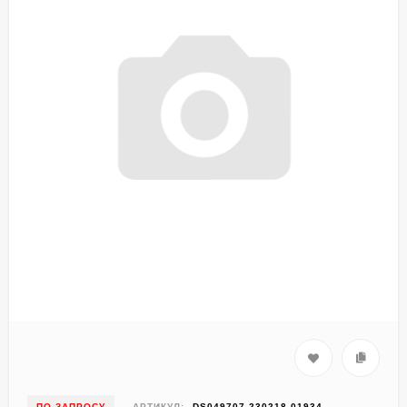
ПО ЗАПРОСУ
АРТИКУЛ:
DS049707-230218-01934