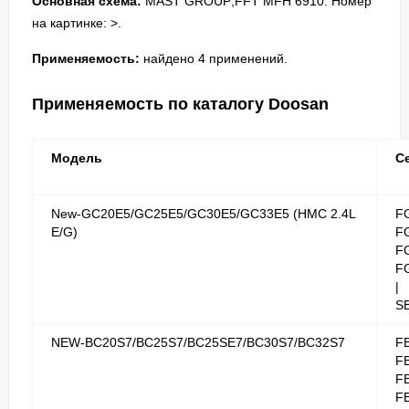
Основная схема:
MAST GROUP;FFT MFH 6910. Номер
на картинке: >.
Применяемость:
найдено 4 применений.
Применяемость по каталогу Doosan
Модель
С
New-GC20E5/GC25E5/GC30E5/GC33E5 (HMC 2.4L
F
E/G)
F
F
F
|
S
NEW-BC20S7/BC25S7/BC25SE7/BC30S7/BC32S7
F
F
F
F