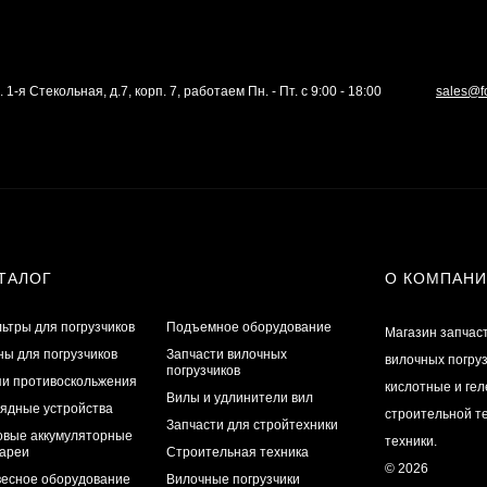
. 1-я Стекольная, д.7, корп. 7, работаем Пн. - Пт. с 9:00 - 18:00
sales@f
ТАЛОГ
О КОМПАН
ьтры для погрузчиков
Подъемное оборудование
Магазин запчас
ы для погрузчиков
Запчасти вилочных
вилочных погру
погрузчиков
и противоскольжения
кислотные и ге
Вилы и удлинители вил
ядные устройства
строительной те
Запчасти для стройтехники
овые аккумуляторные
техники.
ареи
Строительная техника
© 2026
есное оборудование
Вилочные погрузчики