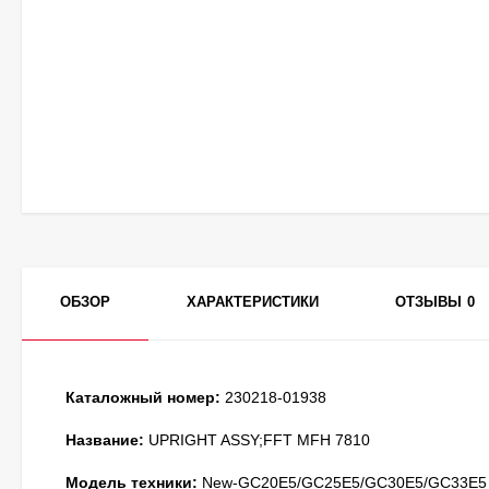
ОБЗОР
ХАРАКТЕРИСТИКИ
ОТЗЫВЫ
0
Каталожный номер:
230218-01938
Название:
UPRIGHT ASSY;FFT MFH 7810
Модель техники:
New-GC20E5/GC25E5/GC30E5/GC33E5 (