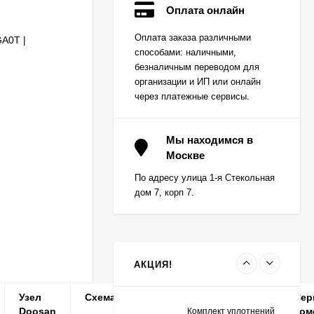
Оплата онлайн
Вкладыш коренной
Оплата заказа различными
A0T |
(0,25) (1шт - 1
способами: наличными,
половинка) для
Цена по
двигателей
безналичным переводом для
запросу
K15,K21,K25
организации и ИП или онлайн
через платежные сервисы.
Вкладыш коренной (0,5)
(1шт - 1 половинка) для
Мы находимся в
двигателей
Москве
Цена по
K15,K21,K25
запросу
По адресу улица 1-я Стекольная
дом 7, корп 7.
Вкладыш коренной
центральный STD (1шт
- 1 половинка) для
Цена по
двигателей
запросу
K15,K21,K25
АКЦИЯ!
Узел
Схема
Позиция
Кол-
Сер
Doosan
во
ном
Комплект уплотнений