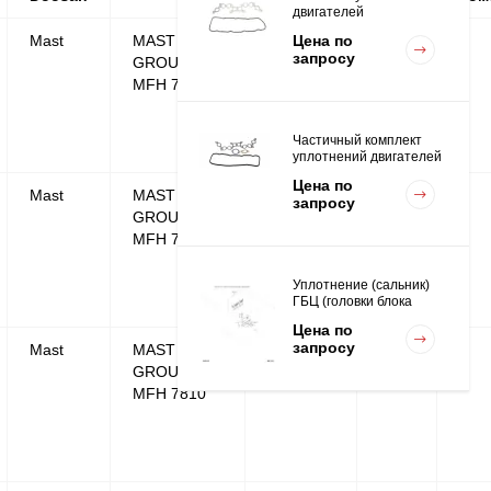
двигателей
K15,K21,K25
Mast
MAST
>
Цена по
1
запросу
GROUP;FFT
MFH 7810
Частичный комплект
уплотнений двигателей
K15,K21,K25
Цена по
Mast
MAST
>
1
запросу
GROUP;FFT
MFH 7810
Уплотнение (сальник)
ГБЦ (головки блока
цилиндров для
Цена по
двигателей
запросу
Mast
MAST
>
1
K15,K21,K25
GROUP;FFT
MFH 7810
Вкладыш коренной STD
(1шт - 1 половинка) для
двигателей
Цена по
K15,K21,K25