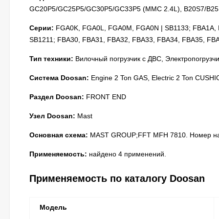
GC20P5/GC25P5/GC30P5/GC33P5 (MMC 2.4L), B20S7/B25
Серии:
FGA0K, FGA0L, FGA0M, FGA0N | SB1133; FBA1A, 
SB1211; FBA30, FBA31, FBA32, FBA33, FBA34, FBA35, FBA
Тип техники:
Вилочный погрузчик с ДВС, Электропогрузчик 
Система Doosan:
Engine 2 Ton GAS, Electric 2 Ton CUSH
Раздел Doosan:
FRONT END
Узел Doosan:
Mast
Основная схема:
MAST GROUP;FFT MFH 7810. Номер на 
Применяемость:
найдено 4 применений.
Применяемость по каталогу Doosan
Модель