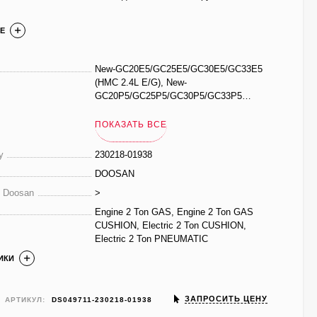
Е
New-GC20E5/GC25E5/GC30E5/GC33E5
(HMC 2.4L E/G), New-
GC20P5/GC25P5/GC30P5/GC33P5
(MMC 2.4L),
B20S7/B25S7/B30S7/B32S7/B35S7/B20
ПОКАЗАТЬ ВСЕ
SE7/B25SE7, NEW-
BC20S7/BC25S7/BC25SE7/BC30S7/BC3
у
230218-01938
2S7
DOOSAN
е Doosan
>
Engine 2 Ton GAS, Engine 2 Ton GAS
CUSHION, Electric 2 Ton CUSHION,
Electric 2 Ton PNEUMATIC
ИКИ
ЗАПРОСИТЬ ЦЕНУ
АРТИКУЛ:
DS049711-230218-01938