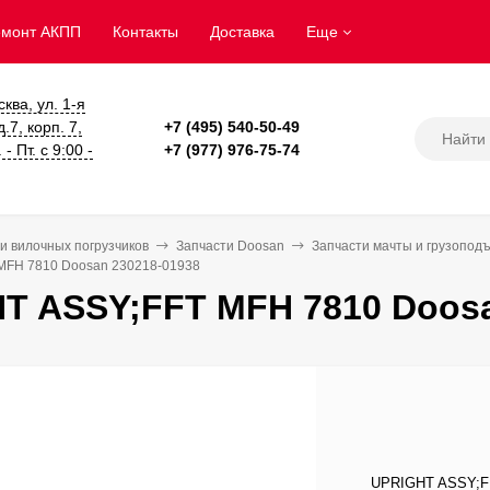
емонт АКПП
Контакты
Доставка
Еще
сква, ул. 1-я
.7, корп. 7,
+7 (495) 540-50-49
- Пт. с 9:00 -
+7 (977) 976-75-74
и вилочных погрузчиков
Запчасти Doosan
Запчасти мачты и грузопод
MFH 7810 Doosan 230218-01938
T ASSY;FFT MFH 7810 Doosa
UPRIGHT ASSY;FF