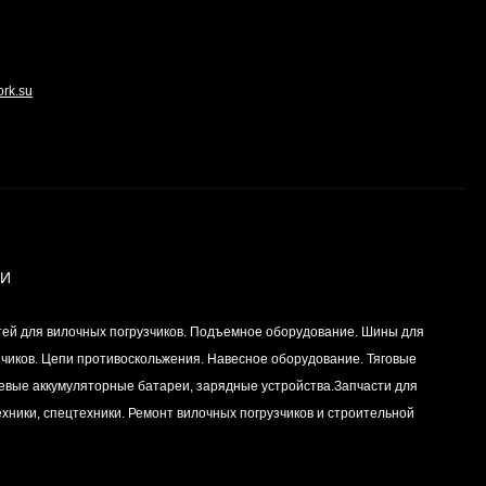
Вкладыш коренной
центральный STD (1шт
- 1 половинка) для
Цена по
двигателей
запросу
ork.su
K15,K21,K25
Комплект уплотнений
двигателей
K15,K21,K25
Цена по
запросу
ИИ
Частичный комплект
уплотнений двигателей
тей для вилочных погрузчиков. Подъемное оборудование. Шины для
K15,K21,K25
Цена по
зчиков. Цепи противоскольжения. Навесное оборудование. Тяговые
запросу
левые аккумуляторные батареи, зарядные устройства.Запчасти для
хники, спецтехники. Ремонт вилочных погрузчиков и строительной
Уплотнение (сальник)
ГБЦ (головки блока