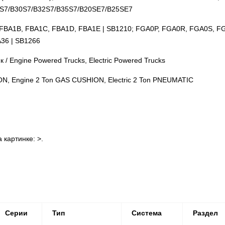
S7/B30S7/B32S7/B35S7/B20SE7/B25SE7
FBA1B, FBA1C, FBA1D, FBA1E | SB1210; FGA0P, FGA0R, FGA0S, FG
36 | SB1266
/ Engine Powered Trucks, Electric Powered Trucks
ION, Engine 2 Ton GAS CUSHION, Electric 2 Ton PNEUMATIC
картинке: >.
Серии
Тип
Система
Раздел