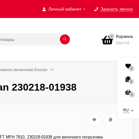
Личный кабинет
Заказать звонок
Корзина
0
(пусто)
0
ъемного механизма Doosan
0
n 230218-01938
0
RU
T MFH 7810, 230218-01938 для вилочного погрузчика