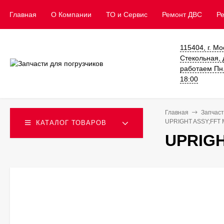
Главная
О Компании
ТО и Сервис
​Ремонт ДВС
Р
115404, г. Мо
Стекольная, д
работаем Пн. 
18:00
Главная
Запчаст
UPRIGHT ASSY;FFT 
КАТАЛОГ ТОВАРОВ
UPRIGH