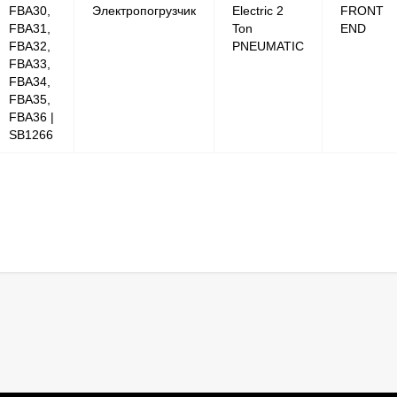
FBA30,
Электропогрузчик
Electric 2
FRONT
FBA31,
Ton
END
FBA32,
PNEUMATIC
FBA33,
FBA34,
FBA35,
FBA36 |
SB1266