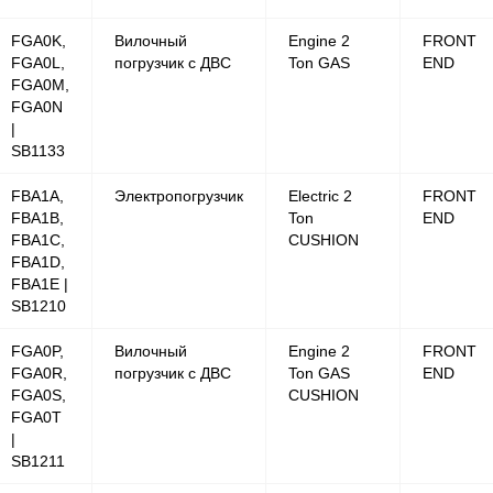
FGA0K,
Вилочный
Engine 2
FRONT
FGA0L,
погрузчик с ДВС
Ton GAS
END
FGA0M,
FGA0N
|
SB1133
FBA1A,
Электропогрузчик
Electric 2
FRONT
FBA1B,
Ton
END
FBA1C,
CUSHION
FBA1D,
FBA1E |
SB1210
FGA0P,
Вилочный
Engine 2
FRONT
FGA0R,
погрузчик с ДВС
Ton GAS
END
FGA0S,
CUSHION
FGA0T
|
SB1211