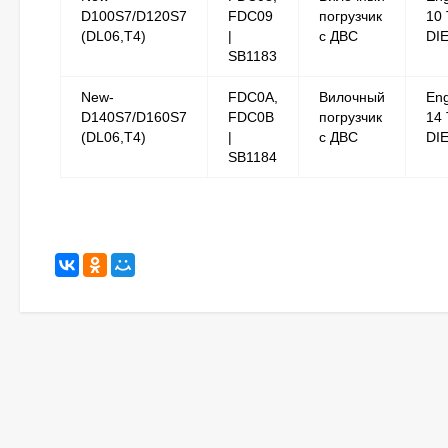
D100S7/D120S7
FDC09
погрузчик
10 
(DL06,T4)
|
с ДВС
DI
SB1183
New-
FDC0A,
Вилочный
Eng
D140S7/D160S7
FDC0B
погрузчик
14 
(DL06,T4)
|
с ДВС
DI
SB1184