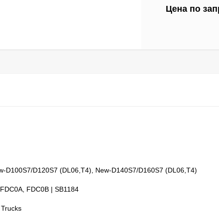
Цена по зап
w-D100S7/D120S7 (DL06,T4), New-D140S7/D160S7 (DL06,T4)
 FDC0A, FDC0B | SB1184
 Trucks