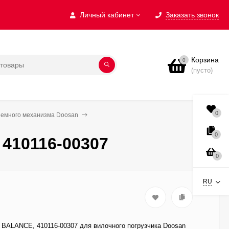
Личный кабинет
Заказать звонок
Корзина
0
(пусто)
0
ъемного механизма Doosan
0
410116-00307
0
RU
ALANCE, 410116-00307 для вилочного погрузчика Doosan