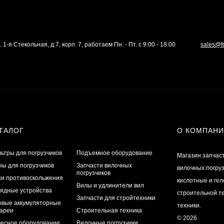
. 1-я Стекольная, д.7, корп. 7, работаем Пн. - Пт. с 9:00 - 18:00
sales@f
ТАЛОГ
О КОМПАН
ьтры для погрузчиков
Подъемное оборудование
Магазин запчас
ы для погрузчиков
Запчасти вилочных
вилочных погру
погрузчиков
и противоскольжения
кислотные и ге
Вилы и удлинители вил
ядные устройства
строительной те
Запчасти для стройтехники
овые аккумуляторные
техники.
ареи
Строительная техника
© 2026
есное оборудование
Вилочные погрузчики