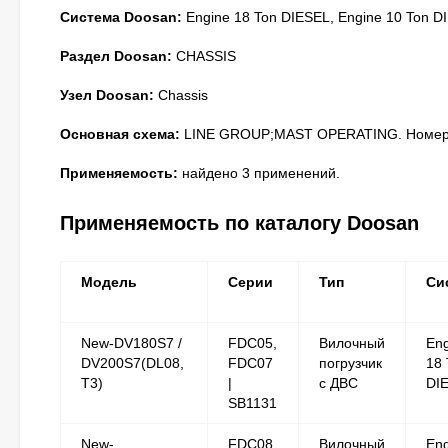
Система Doosan:
Engine 18 Ton DIESEL, Engine 10 Ton D
Раздел Doosan:
CHASSIS
Узел Doosan:
Chassis
Основная схема:
LINE GROUP;MAST OPERATING. Номер н
Применяемость:
найдено 3 применений.
Применяемость по каталогу Doosan
Модель
Серии
Тип
Си
New-DV180S7 /
FDC05,
Вилочный
Eng
DV200S7(DL08,
FDC07
погрузчик
18 
T3)
|
с ДВС
DI
SB1131
New-
FDC08,
Вилочный
Eng