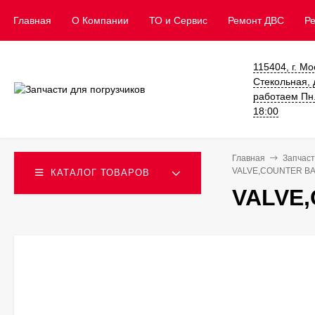
Главная
О Компании
ТО и Сервис
​Ремонт ДВС
Р
115404, г. Мо
Стекольная, д
работаем Пн. 
18:00
Главная
Запчаст
VALVE,COUNTER BA
КАТАЛОГ ТОВАРОВ
VALVE,