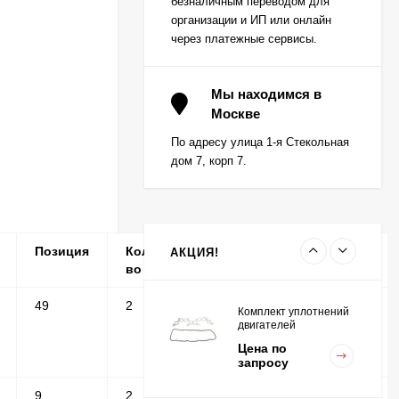
безналичным переводом для
запросу
K15,K21,K25
организации и ИП или онлайн
через платежные сервисы.
Вкладыш коренной (0,5)
(1шт - 1 половинка) для
Мы находимся в
двигателей
Москве
Цена по
K15,K21,K25
запросу
По адресу улица 1-я Стекольная
дом 7, корп 7.
Вкладыш коренной
центральный STD (1шт
- 1 половинка) для
Цена по
двигателей
запросу
K15,K21,K25
Позиция
Кол-
Серийные
Примечание
АКЦИЯ!
во
номера
49
2
Комплект уплотнений
двигателей
K15,K21,K25
Цена по
запросу
9
2