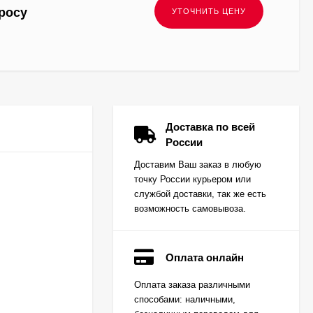
росу
Доставка по всей
России
Доставим Ваш заказ в любую
точку России курьером или
службой доставки, так же есть
возможность самовывоза.
Оплата онлайн
Вкладыш коренной
Оплата заказа различными
(0,25) (1шт - 1
способами: наличными,
половинка) для
Цена по
двигателей