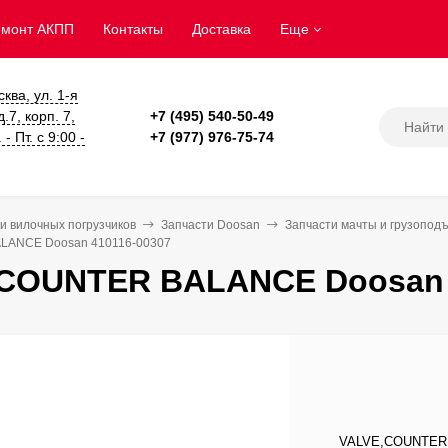
емонт АКПП
Контакты
Доставка
Еще
сква, ул. 1-я
.7, корп. 7,
+7 (495) 540-50-49
- Пт. с 9:00 -
+7 (977) 976-75-74
и вилочных погрузчиков
Запчасти Doosan
Запчасти мачты и грузопод
LANCE Doosan 410116-00307
COUNTER BALANCE Doosan 
VALVE,COUNTER B