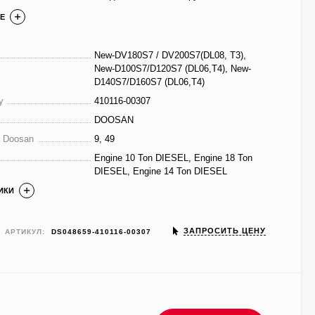
Е
New-DV180S7 / DV200S7(DL08, T3),
New-D100S7/D120S7 (DL06,T4), New-
D140S7/D160S7 (DL06,T4)
у
410116-00307
DOOSAN
е Doosan
9, 49
Engine 10 Ton DIESEL, Engine 18 Ton
DIESEL, Engine 14 Ton DIESEL
ИКИ
ЗАПРОСИТЬ ЦЕНУ
АРТИКУЛ:
DS048659-410116-00307