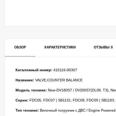
ОБЗОР
ХАРАКТЕРИСТИКИ
ОТЗЫВЫ
0
Каталожный номер:
410116-00307
Название:
VALVE,COUNTER BALANCE
Модель техники:
New-DV180S7 / DV200S7(DL08, T3), Ne
Серии:
FDC05, FDC07 | SB1131; FDC08, FDC09 | SB1183;
Тип техники:
Вилочный погрузчик с ДВС / Engine Powered