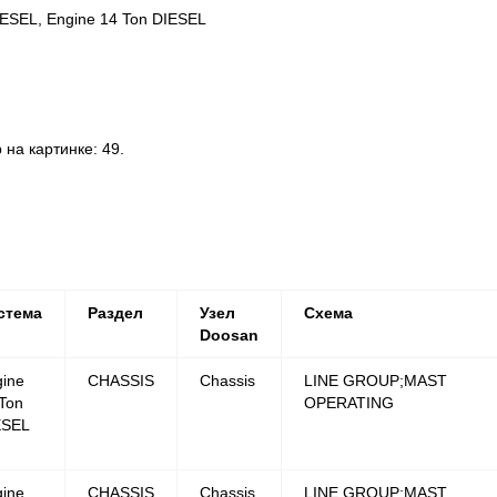
IESEL, Engine 14 Ton DIESEL
а картинке: 49.
стема
Раздел
Узел
Схема
Doosan
ine
CHASSIS
Chassis
LINE GROUP;MAST
Ton
OPERATING
ESEL
ine
CHASSIS
Chassis
LINE GROUP;MAST