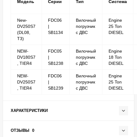
Модель
Серии
Тип
Система
New-
FDC06
Вилочный
Engine
DV250S7
|
погрузчик
25 Ton
(DL08,
SB1134
с ДВС
DIESEL
T3)
NEW-
FDC05
Вилочный
Engine
DV180S7
|
погрузчик
18 Ton
, TIER4
SB1238
с ДВС
DIESEL
NEW-
FDC06
Вилочный
Engine
DV250S7
|
погрузчик
25 Ton
, TIER4
SB1239
с ДВС
DIESEL
ХАРАКТЕРИСТИКИ
ОТЗЫВЫ
0