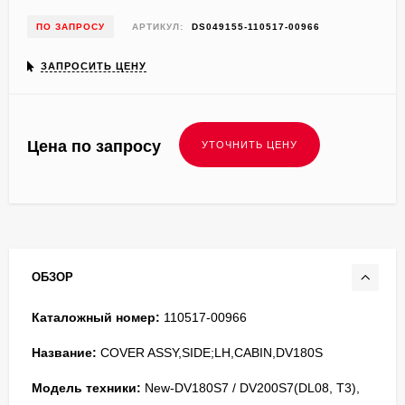
ПО ЗАПРОСУ
АРТИКУЛ:
DS049155-110517-00966
ЗАПРОСИТЬ ЦЕНУ
Цена по запросу
ОБЗОР
Каталожный номер:
110517-00966
Название:
COVER ASSY,SIDE;LH,CABIN,DV180S
Модель техники:
New-DV180S7 / DV200S7(DL08, T3),