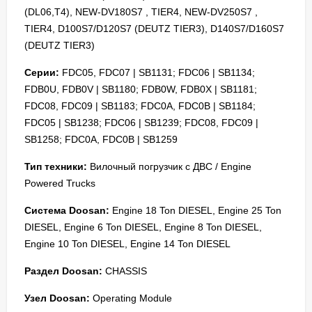
(DL06,T4), NEW-DV180S7 , TIER4, NEW-DV250S7 ,
TIER4, D100S7/D120S7 (DEUTZ TIER3), D140S7/D160S7
(DEUTZ TIER3)
Серии:
FDC05, FDC07 | SB1131; FDC06 | SB1134;
FDB0U, FDB0V | SB1180; FDB0W, FDB0X | SB1181;
FDC08, FDC09 | SB1183; FDC0A, FDC0B | SB1184;
FDC05 | SB1238; FDC06 | SB1239; FDC08, FDC09 |
SB1258; FDC0A, FDC0B | SB1259
Тип техники:
Вилочный погрузчик с ДВС / Engine
Powered Trucks
Система Doosan:
Engine 18 Ton DIESEL, Engine 25 Ton
DIESEL, Engine 6 Ton DIESEL, Engine 8 Ton DIESEL,
Engine 10 Ton DIESEL, Engine 14 Ton DIESEL
Раздел Doosan:
CHASSIS
Узел Doosan:
Operating Module