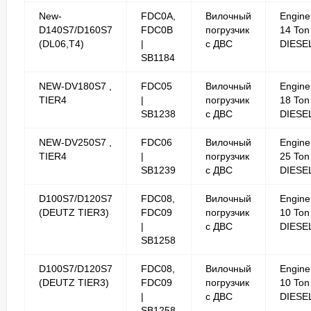
New-
FDC0A,
Вилочный
Engine
D140S7/D160S7
FDC0B
погрузчик
14 Ton
(DL06,T4)
|
с ДВС
DIESE
SB1184
NEW-DV180S7 ,
FDC05
Вилочный
Engine
TIER4
|
погрузчик
18 Ton
SB1238
с ДВС
DIESE
NEW-DV250S7 ,
FDC06
Вилочный
Engine
TIER4
|
погрузчик
25 Ton
SB1239
с ДВС
DIESE
D100S7/D120S7
FDC08,
Вилочный
Engine
(DEUTZ TIER3)
FDC09
погрузчик
10 Ton
|
с ДВС
DIESE
SB1258
D100S7/D120S7
FDC08,
Вилочный
Engine
(DEUTZ TIER3)
FDC09
погрузчик
10 Ton
|
с ДВС
DIESE
SB1258