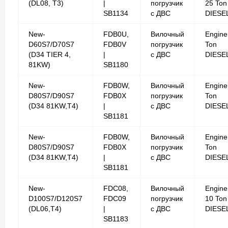
(DL08, T3)
|
погрузчик
25 Ton
SB1134
с ДВС
DIESE
New-
FDB0U,
Вилочный
Engine
D60S7/D70S7
FDB0V
погрузчик
Ton
(D34 TIER 4,
|
с ДВС
DIESE
81KW)
SB1180
New-
FDB0W,
Вилочный
Engine
D80S7/D90S7
FDB0X
погрузчик
Ton
(D34 81KW,T4)
|
с ДВС
DIESE
SB1181
New-
FDB0W,
Вилочный
Engine
D80S7/D90S7
FDB0X
погрузчик
Ton
(D34 81KW,T4)
|
с ДВС
DIESE
SB1181
New-
FDC08,
Вилочный
Engine
D100S7/D120S7
FDC09
погрузчик
10 Ton
(DL06,T4)
|
с ДВС
DIESE
SB1183