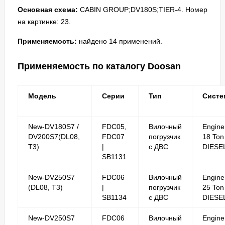
Основная схема:
CABIN GROUP;DV180S;TIER-4. Номер
на картинке: 23.
Применяемость:
найдено 14 применений.
Применяемость по каталогу Doosan
Модель
Серии
Тип
Систе
New-DV180S7 /
FDC05,
Вилочный
Engine
DV200S7(DL08,
FDC07
погрузчик
18 Ton
T3)
|
с ДВС
DIESE
SB1131
New-DV250S7
FDC06
Вилочный
Engine
(DL08, T3)
|
погрузчик
25 Ton
SB1134
с ДВС
DIESE
New-DV250S7
FDC06
Вилочный
Engine