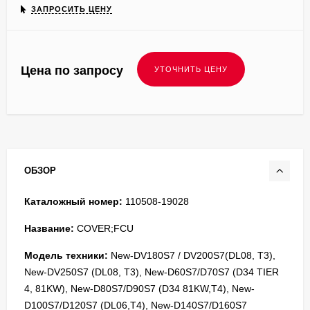
ЗАПРОСИТЬ ЦЕНУ
Цена по запросу
ОБЗОР
Каталожный номер:
110508-19028
Название:
COVER;FCU
Модель техники:
New-DV180S7 / DV200S7(DL08, T3),
New-DV250S7 (DL08, T3), New-D60S7/D70S7 (D34 TIER
4, 81KW), New-D80S7/D90S7 (D34 81KW,T4), New-
D100S7/D120S7 (DL06,T4), New-D140S7/D160S7