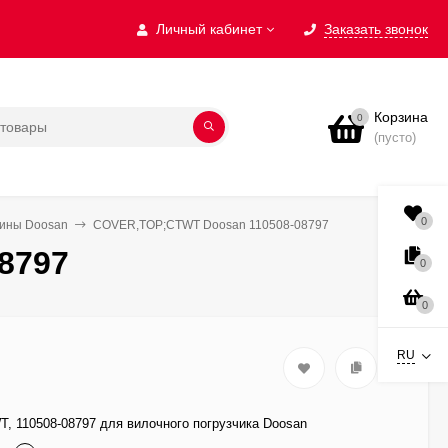
Личный кабинет
Заказать звонок
Корзина
0
(пусто)
0
бины Doosan
COVER,TOP;CTWT Doosan 110508-08797
8797
0
0
RU
 110508-08797 для вилочного погрузчика Doosan