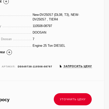
Е
New-DV250S7 (DL08, T3), NEW-
DV250S7 , TIER4
у
110508-08797
DOOSAN
е Doosan
7
Engine 25 Ton DIESEL
ИКИ
ЗАПРОСИТЬ ЦЕНУ
АРТИКУЛ:
DS049738-110508-08797
росу