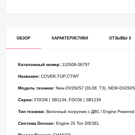
ОБЗОР
ХАРАКТЕРИСТИКИ
ОТЗЫВЫ
0
Каталожный номер:
110508-08797
Название:
COVER,TOP;CTWT
Модель техники:
New-DV250S7 (DL08, T3), NEW-DV250S7
Серии:
FDC06 | SB1134; FDC06 | SB1239
Тип техники:
Вилочный погрузчик с ДВС / Engine Powered
Система Doosan:
Engine 25 Ton DIESEL