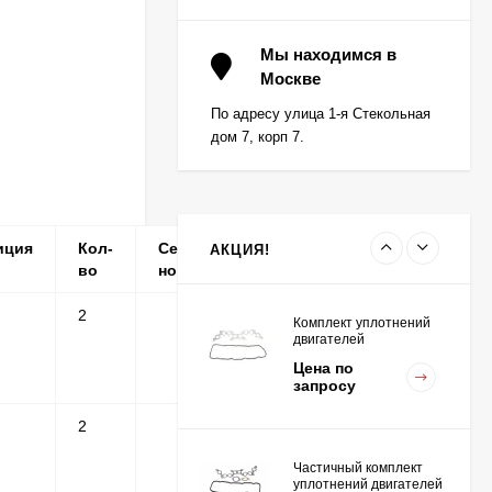
Вкладыш коренной (0,5)
(1шт - 1 половинка) для
Мы находимся в
двигателей
Москве
Цена по
K15,K21,K25
запросу
По адресу улица 1-я Стекольная
дом 7, корп 7.
Вкладыш коренной
центральный STD (1шт
- 1 половинка) для
Цена по
двигателей
запросу
K15,K21,K25
иция
Кол-
Серийные
Примечание
АКЦИЯ!
во
номера
2
Комплект уплотнений
двигателей
K15,K21,K25
Цена по
запросу
2
Частичный комплект
уплотнений двигателей