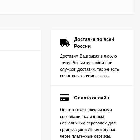
Доставка по всей
России
Доставим Ваш заказ в любую
точку России курьером или
службой доставки, так же есть
возможность самовывоза.
Оплата онлайн
Вкладыш коренной
Оплата заказа различными
(0,25) (1шт - 1
способами: наличными,
половинка) для
Цена по
двигателей
безналичным переводом для
запросу
K15,K21,K25
организации и ИП или онлайн
через платежные сервисы.