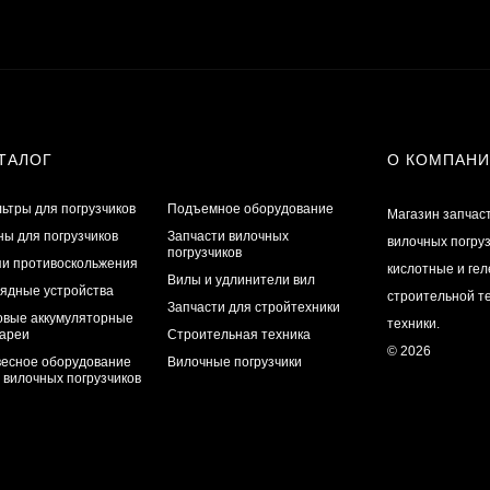
ТАЛОГ
О КОМПАН
ьтры для погрузчиков
Подъемное оборудование
Магазин запчас
ы для погрузчиков
Запчасти вилочных
вилочных погру
погрузчиков
и противоскольжения
кислотные и ге
Вилы и удлинители вил
ядные устройства
строительной те
Запчасти для стройтехники
овые аккумуляторные
техники.
ареи
Строительная техника
© 2026
есное оборудование
Вилочные погрузчики
 вилочных погрузчиков