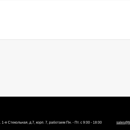
. 1-я Стекольная, д.7, корп. 7, работаем Пн. - Пт. с 9:00 - 18:00
sales@f