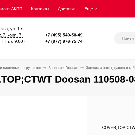
емонт АКПП
Контакты
Доставка
Еще
сква, ул. 1-я
.7, корп. 7,
+7 (495) 540-50-49
- Пт. с 9:00 -
+7 (977) 976-75-74
и вилочных погрузчиков
Запчасти Doosan
Запчасти рамы, кузова и ка
TOP;CTWT Doosan 110508-0
COVER,TOP;CTWT,