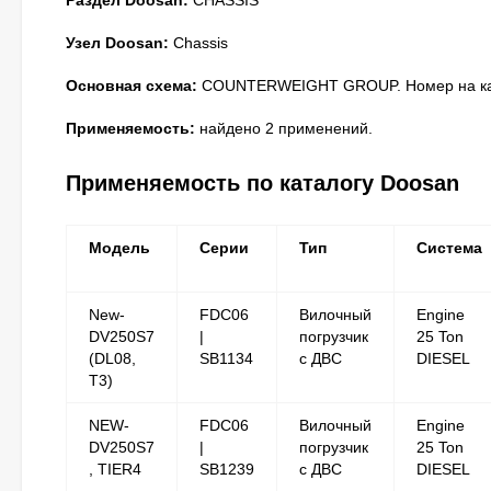
Раздел Doosan:
CHASSIS
Узел Doosan:
Chassis
Основная схема:
COUNTERWEIGHT GROUP. Номер на кар
Применяемость:
найдено 2 применений.
Применяемость по каталогу Doosan
Модель
Серии
Тип
Система
New-
FDC06
Вилочный
Engine
DV250S7
|
погрузчик
25 Ton
(DL08,
SB1134
с ДВС
DIESEL
T3)
NEW-
FDC06
Вилочный
Engine
DV250S7
|
погрузчик
25 Ton
, TIER4
SB1239
с ДВС
DIESEL