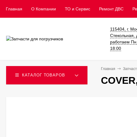
Главная
О Компании
ТО и Сервис
​Ремонт ДВС
Р
115404, г. Мо
Стекольная, д
работаем Пн. 
18:00
Главная
Запчаст
КАТАЛОГ ТОВАРОВ
COVER,