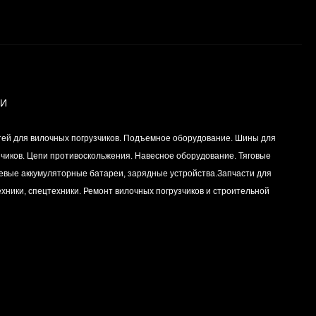
Вкладыш коренной
(0,25) (1шт - 1
половинка) для
Цена по
двигателей
запросу
K15,K21,K25
ИИ
Вкладыш коренной (0,5)
тей для вилочных погрузчиков. Подъемное оборудование. Шины для
(1шт - 1 половинка) для
двигателей
зчиков. Цепи противоскольжения. Навесное оборудование. Тяговые
Цена по
K15,K21,K25
левые аккумуляторные батареи, зарядные устройства.Запчасти для
запросу
хники, спецтехники. Ремонт вилочных погрузчиков и строительной
Вкладыш коренной
центральный STD (1шт
- 1 половинка) для
Цена по
двигателей
запросу
K15,K21,K25