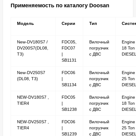
Применяемость по каталогу Doosan
Модель
Серии
Тип
Систе
New-DV180S7 /
FDC05,
Вилочный
Engine
DV200S7(DL08,
FDC07
погрузчик
18 Ton
T3)
|
с ДВС
DIESE
SB1131
New-DV250S7
FDC06
Вилочный
Engine
(DL08, T3)
|
погрузчик
25 Ton
SB1134
с ДВС
DIESE
NEW-DV180S7 ,
FDC05
Вилочный
Engine
TIER4
|
погрузчик
18 Ton
SB1238
с ДВС
DIESE
NEW-DV250S7 ,
FDC06
Вилочный
Engine
TIER4
|
погрузчик
25 Ton
SB1239
с ДВС
DIESE