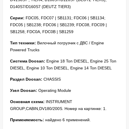
D140S7/D160S7 (DEUTZ TIER3)
Серии:
FDC05, FDC07 | SB1131; FDC06 | SB1134;
FDC05 | SB1238; FDC06 | SB1239; FDC08, FDC09 |
SB1258; FDC0A, FDC0B | SB1259
Тип техники:
Вилочный погрузчик с ДВС / Engine
Powered Trucks
Система Doosan:
Engine 18 Ton DIESEL, Engine 25 Ton
DIESEL, Engine 10 Ton DIESEL, Engine 14 Ton DIESEL
Раздел Doosan:
CHASSIS
Узел Doosan:
Operating Module
Основная схема:
INSTRUMENT
GROUP;CABIN,DV180/200S. Номер на картинке: 1.
Применяемость:
найдено 6 применений.