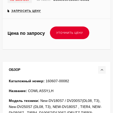
ЗАПРОСИТЬ ЦЕНУ
Цена по запросу
ОБЗОР
Каталожный номер:
160607-00082
Название:
COWL ASSY;LH
Модель техники:
New-DV180S7 / DV200S7(DL08, T3),
New-DV250S7 (DL08, T3), NEW-DV180S7 , TIER4, NEW-
DV250S7 , TIER4, D100S7/D120S7 (DEUTZ TIER3),