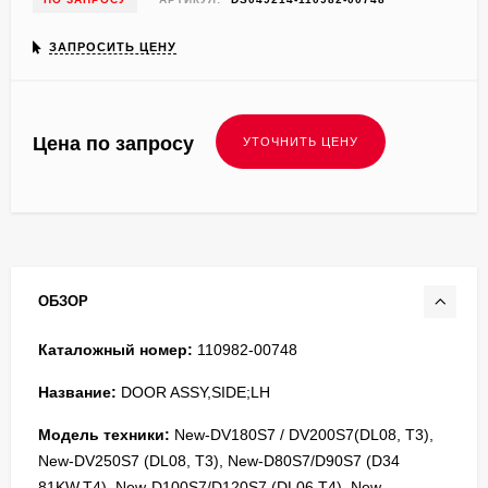
ЗАПРОСИТЬ ЦЕНУ
Цена по запросу
ОБЗОР
Каталожный номер:
110982-00748
Название:
DOOR ASSY,SIDE;LH
Модель техники:
New-DV180S7 / DV200S7(DL08, T3),
New-DV250S7 (DL08, T3), New-D80S7/D90S7 (D34
81KW,T4), New-D100S7/D120S7 (DL06,T4), New-