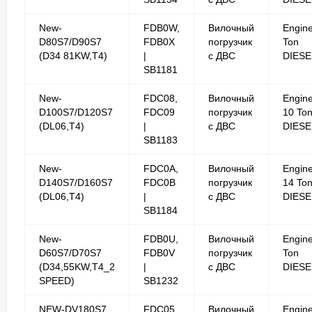
New-
FDB0W,
Вилочный
Engine
D80S7/D90S7
FDB0X
погрузчик
Ton
(D34 81KW,T4)
|
с ДВС
DIESE
SB1181
New-
FDC08,
Вилочный
Engin
D100S7/D120S7
FDC09
погрузчик
10 To
(DL06,T4)
|
с ДВС
DIESE
SB1183
New-
FDC0A,
Вилочный
Engin
D140S7/D160S7
FDC0B
погрузчик
14 To
(DL06,T4)
|
с ДВС
DIESE
SB1184
New-
FDB0U,
Вилочный
Engine
D60S7/D70S7
FDB0V
погрузчик
Ton
(D34,55KW,T4_2
|
с ДВС
DIESE
SPEED)
SB1232
NEW-DV180S7 ,
FDC05
Вилочный
Engin