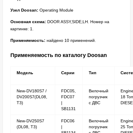
Узел Doosan:
Operating Module
Основная схема:
DOOR ASSY,SIDE;LH. Номер на
картинке: 1.
Применяемость:
найдено 10 применений.
Применяемость по каталогу Doosan
Модель
Серии
Тип
Сист
New-DV180S7 /
FDC05,
Вилочный
Engin
DV200S7(DL08,
FDC07
погрузчик
18 To
T3)
|
с ДВС
DIESE
SB1131
New-DV250S7
FDC06
Вилочный
Engin
(DL08, T3)
|
погрузчик
25 To
SB1134
с ДВС
DIESE