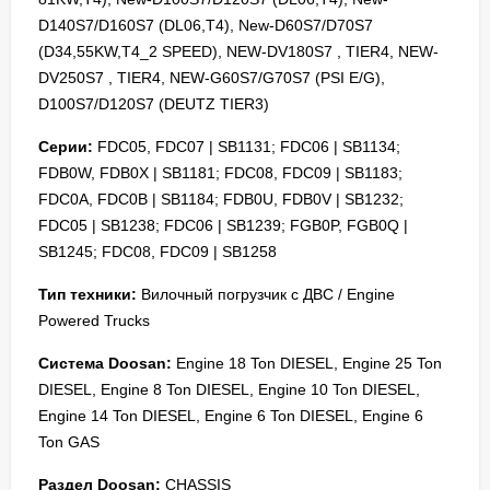
D140S7/D160S7 (DL06,T4), New-D60S7/D70S7
(D34,55KW,T4_2 SPEED), NEW-DV180S7 , TIER4, NEW-
DV250S7 , TIER4, NEW-G60S7/G70S7 (PSI E/G),
D100S7/D120S7 (DEUTZ TIER3)
Серии:
FDC05, FDC07 | SB1131; FDC06 | SB1134;
FDB0W, FDB0X | SB1181; FDC08, FDC09 | SB1183;
FDC0A, FDC0B | SB1184; FDB0U, FDB0V | SB1232;
FDC05 | SB1238; FDC06 | SB1239; FGB0P, FGB0Q |
SB1245; FDC08, FDC09 | SB1258
Тип техники:
Вилочный погрузчик с ДВС / Engine
Powered Trucks
Система Doosan:
Engine 18 Ton DIESEL, Engine 25 Ton
DIESEL, Engine 8 Ton DIESEL, Engine 10 Ton DIESEL,
Engine 14 Ton DIESEL, Engine 6 Ton DIESEL, Engine 6
Ton GAS
Раздел Doosan:
CHASSIS