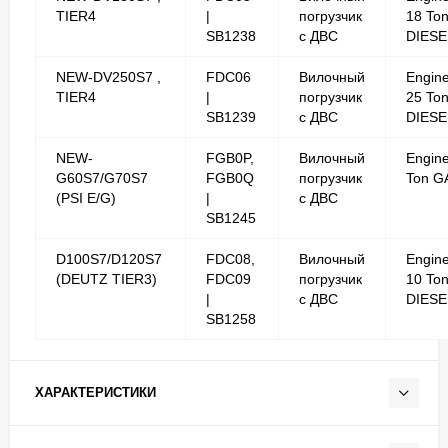
TIER4
|
погрузчик
18 To
SB1238
с ДВС
DIESE
NEW-DV250S7 ,
FDC06
Вилочный
Engin
TIER4
|
погрузчик
25 To
SB1239
с ДВС
DIESE
NEW-
FGB0P,
Вилочный
Engine
G60S7/G70S7
FGB0Q
погрузчик
Ton G
(PSI E/G)
|
с ДВС
SB1245
D100S7/D120S7
FDC08,
Вилочный
Engin
(DEUTZ TIER3)
FDC09
погрузчик
10 To
|
с ДВС
DIESE
SB1258
ХАРАКТЕРИСТИКИ