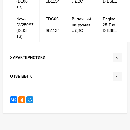
(DL08,
SB1134
с ДВС
DIESEL
T3)
New-
FDC06
Вилочный
Engine
DV250S7
|
погрузчик
25 Ton
(DL08,
SB1134
с ДВС
DIESEL
T3)
ХАРАКТЕРИСТИКИ
ОТЗЫВЫ
0