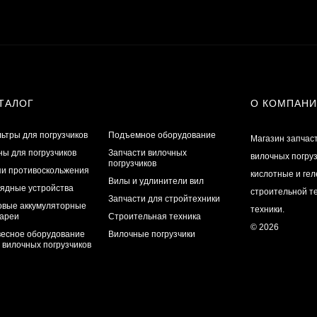
ТАЛОГ
О КОМПАН
ьтры для погрузчиков
Подъемное оборудование
Магазин запчас
ы для погрузчиков
Запчасти вилочных
вилочных погру
погрузчиков
и противоскольжения
кислотные и ге
Вилы и удлинители вил
ядные устройства
строительной те
Запчасти для стройтехники
овые аккумуляторные
техники.
ареи
Строительная техника
© 2026
есное оборудование
Вилочные погрузчики
 вилочных погрузчиков