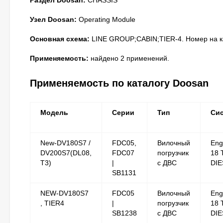
Раздел Doosan:
CHASSIS
Узел Doosan:
Operating Module
Основная схема:
LINE GROUP;CABIN;TIER-4. Номер на ка
Применяемость:
найдено 2 применений.
Применяемость по каталогу Doosan
Модель
Серии
Тип
Си
New-DV180S7 /
FDC05,
Вилочный
Eng
DV200S7(DL08,
FDC07
погрузчик
18 
T3)
|
с ДВС
DIE
SB1131
NEW-DV180S7
FDC05
Вилочный
Eng
, TIER4
|
погрузчик
18 
SB1238
с ДВС
DIE