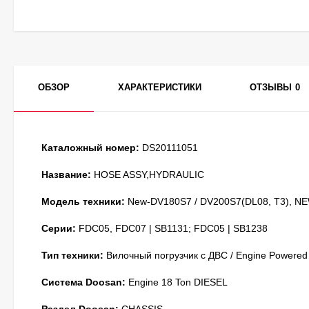
ОБЗОР
ХАРАКТЕРИСТИКИ
ОТЗЫВЫ
0
Каталожный номер:
DS20111051
Название:
HOSE ASSY,HYDRAULIC
Модель техники:
New-DV180S7 / DV200S7(DL08, T3), NE
Серии:
FDC05, FDC07 | SB1131; FDC05 | SB1238
Тип техники:
Вилочный погрузчик с ДВС / Engine Powered
Система Doosan:
Engine 18 Ton DIESEL