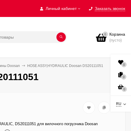
Личный кабинет
Заказать звонок
Корзина
0
(пусто)
0
бины Doosan
HOSE ASSY,HYDRAULIC Doosan DS20111051
0111051
0
0
RU
ULIC, DS20111051 для вилочного погрузчика Doosan