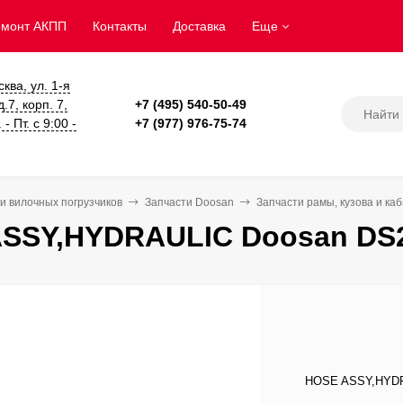
емонт АКПП
Контакты
Доставка
Еще
сква, ул. 1-я
.7, корп. 7,
+7 (495) 540-50-49
- Пт. с 9:00 -
+7 (977) 976-75-74
и вилочных погрузчиков
Запчасти Doosan
Запчасти рамы, кузова и ка
SSY,HYDRAULIC Doosan DS2
HOSE ASSY,HYDRA