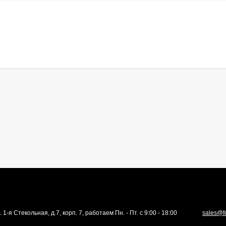
. 1-я Стекольная, д.7, корп. 7, работаем Пн. - Пт. с 9:00 - 18:00
sales@f