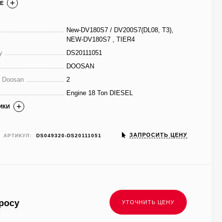
Е
New-DV180S7 / DV200S7(DL08, T3),
NEW-DV180S7 , TIER4
у
DS20111051
DOOSAN
е Doosan
2
Engine 18 Ton DIESEL
ИКИ
ЗАПРОСИТЬ ЦЕНУ
АРТИКУЛ:
DS049320-DS20111051
росу