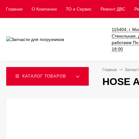
Главная
О Компании
ТО и Сервис
​Ремонт ДВС
Р
115404, г. Мо
Стекольная, д
работаем Пн. 
18:00
Главная
Запчаст
КАТАЛОГ ТОВАРОВ
HOSE A