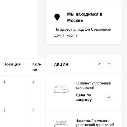
Вкладыш коренной (0,5)
(1шт - 1 половинка) для
Мы находимся в
двигателей
Москве
Цена по
K15,K21,K25
запросу
По адресу улица 1-я Стекольная
дом 7, корп 7.
Вкладыш коренной
центральный STD (1шт
- 1 половинка) для
Цена по
двигателей
запросу
K15,K21,K25
Позиция
Кол-
Серийные
Примечание
АКЦИЯ!
во
номера
2
3
Комплект уплотнений
двигателей
K15,K21,K25
Цена по
запросу
2
3
Частичный комплект
уплотнений двигателей