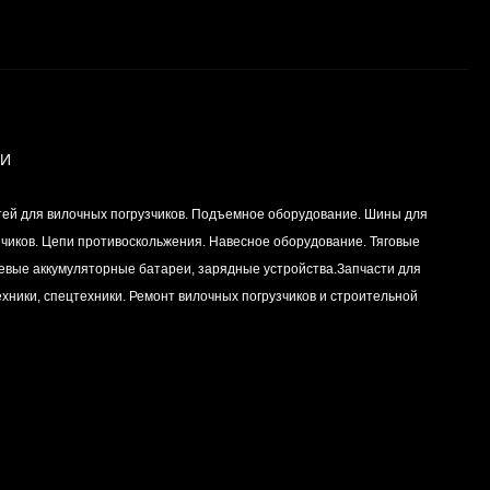
Вкладыш коренной
(0,25) (1шт - 1
половинка) для
Цена по
двигателей
запросу
K15,K21,K25
ИИ
Вкладыш коренной (0,5)
тей для вилочных погрузчиков. Подъемное оборудование. Шины для
(1шт - 1 половинка) для
двигателей
зчиков. Цепи противоскольжения. Навесное оборудование. Тяговые
Цена по
K15,K21,K25
левые аккумуляторные батареи, зарядные устройства.Запчасти для
запросу
хники, спецтехники. Ремонт вилочных погрузчиков и строительной
Вкладыш коренной
центральный STD (1шт
- 1 половинка) для
Цена по
двигателей
запросу
K15,K21,K25