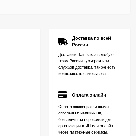
Доставка по всей
России
Доставим Ваш заказ в любую
точку России курьером или
службой доставки, так же есть
возможность самовывоза.
Оплата онлайн
Вкладыш коренной
Оплата заказа различными
(0,25) (1шт - 1
способами: наличными,
половинка) для
Цена по
двигателей
безналичным переводом для
запросу
K15,K21,K25
организации и ИП или онлайн
через платежные сервисы.