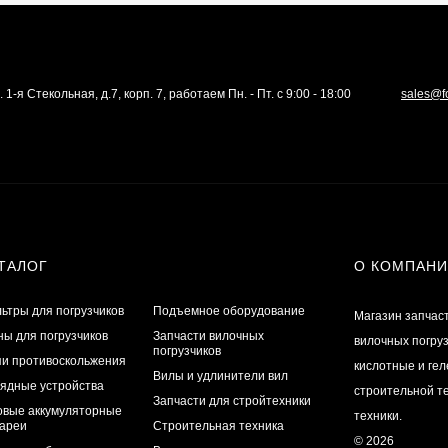
. 1-я Стекольная, д.7, корп. 7, работаем Пн. - Пт. с 9:00 - 18:00
sales@f
ТАЛОГ
О КОМПАН
ьтры для погрузчиков
Подъемное оборудование
Магазин запчас
ы для погрузчиков
Запчасти вилочных
вилочных погру
погрузчиков
и противоскольжения
кислотные и ге
Вилы и удлинители вил
ядные устройства
строительной те
Запчасти для стройтехники
овые аккумуляторные
техники.
ареи
Строительная техника
© 2026