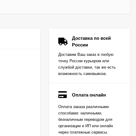
Доставка по всей
России
Доставим Ваш заказ в любую
точку России курьером или
службой доставки, так же есть
возможность самовывоза.
Оплата онлайн
Вкладыш коренной
Оплата заказа различными
(0,25) (1шт - 1
способами: наличными,
половинка) для
Цена по
двигателей
безналичным переводом для
запросу
K15,K21,K25
организации и ИП или онлайн
через платежные сервисы.