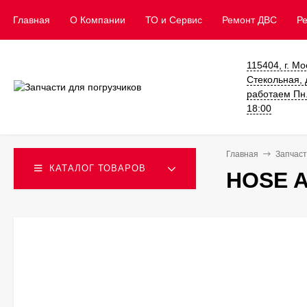
Главная
О Компании
ТО и Сервис
​Ремонт ДВС
Р
115404, г. Мо
Стекольная, д
работаем Пн. 
18:00
Главная
Запчаст
КАТАЛОГ ТОВАРОВ
HOSE A