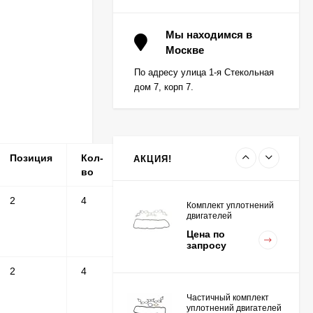
Вкладыш коренной (0,5)
(1шт - 1 половинка) для
Мы находимся в
двигателей
Москве
Цена по
K15,K21,K25
запросу
По адресу улица 1-я Стекольная
дом 7, корп 7.
Вкладыш коренной
центральный STD (1шт
- 1 половинка) для
Цена по
двигателей
запросу
K15,K21,K25
Позиция
Кол-
Серийные
Примечание
АКЦИЯ!
во
номера
2
4
Комплект уплотнений
двигателей
K15,K21,K25
Цена по
запросу
2
4
Частичный комплект
уплотнений двигателей