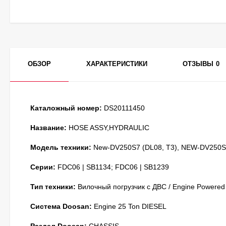
ОБЗОР
ХАРАКТЕРИСТИКИ
ОТЗЫВЫ
0
Каталожный номер:
DS20111450
Название:
HOSE ASSY,HYDRAULIC
Модель техники:
New-DV250S7 (DL08, T3), NEW-DV250S7
Серии:
FDC06 | SB1134; FDC06 | SB1239
Тип техники:
Вилочный погрузчик с ДВС / Engine Powered
Система Doosan:
Engine 25 Ton DIESEL