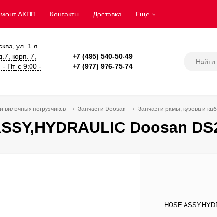
емонт АКПП
Контакты
Доставка
Еще
сква, ул. 1-я
.7, корп. 7,
+7 (495) 540-50-49
- Пт. с 9:00 -
+7 (977) 976-75-74
и вилочных погрузчиков
Запчасти Doosan
Запчасти рамы, кузова и ка
SSY,HYDRAULIC Doosan DS2
HOSE ASSY,HYDRA