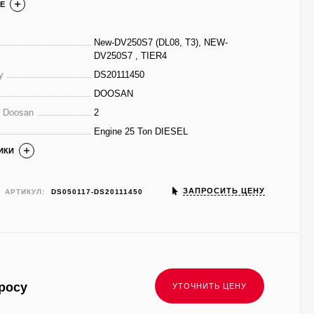
Е
New-DV250S7 (DL08, T3), NEW-
DV250S7 , TIER4
у
DS20111450
DOOSAN
е Doosan
2
Engine 25 Ton DIESEL
ИКИ
ЗАПРОСИТЬ ЦЕНУ
АРТИКУЛ:
DS050117-DS20111450
росу