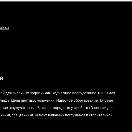
Вкладыш коренной
(0,25) (1шт - 1
половинка) для
ork.su
Цена по
двигателей
запросу
K15,K21,K25
Вкладыш коренной (0,5)
(1шт - 1 половинка) для
двигателей
Цена по
K15,K21,K25
запросу
ИИ
тей для вилочных погрузчиков. Подъемное оборудование. Шины для
Вкладыш коренной
центральный STD (1шт
зчиков. Цепи противоскольжения. Навесное оборудование. Тяговые
- 1 половинка) для
Цена по
левые аккумуляторные батареи, зарядные устройства.Запчасти для
двигателей
запросу
K15,K21,K25
хники, спецтехники. Ремонт вилочных погрузчиков и строительной