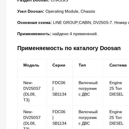
Раздел Doosan:
CHASSIS
Узел Doosan:
Operating Module, Chassis
Основная схема:
LINE GROUP;CABIN, DV250S-7. Номер на
Применяемость:
найдено 4 применений.
Применяемость по каталогу Doosan
Модель
Серии
Тип
Система
New-
FDC06
Вилочный
Engine
DV250S7
|
погрузчик
25 Ton
(DL08,
SB1134
с ДВС
DIESEL
T3)
New-
FDC06
Вилочный
Engine
DV250S7
|
погрузчик
25 Ton
(DL08,
SB1134
с ДВС
DIESEL