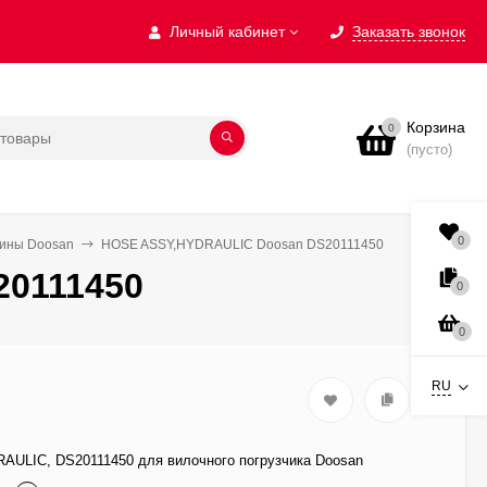
Личный кабинет
Заказать звонок
Корзина
0
(пусто)
0
бины Doosan
HOSE ASSY,HYDRAULIC Doosan DS20111450
0111450
0
0
RU
ULIC, DS20111450 для вилочного погрузчика Doosan