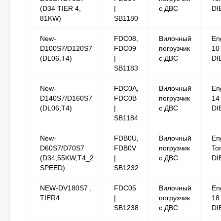
(D34 TIER 4,
|
с ДВС
DI
81KW)
SB1180
New-
FDC08,
Вилочный
En
D100S7/D120S7
FDC09
погрузчик
10
(DL06,T4)
|
с ДВС
DI
SB1183
New-
FDC0A,
Вилочный
En
D140S7/D160S7
FDC0B
погрузчик
14
(DL06,T4)
|
с ДВС
DI
SB1184
New-
FDB0U,
Вилочный
En
D60S7/D70S7
FDB0V
погрузчик
To
(D34,55KW,T4_2
|
с ДВС
DI
SPEED)
SB1232
NEW-DV180S7 ,
FDC05
Вилочный
En
TIER4
|
погрузчик
18
SB1238
с ДВС
DI