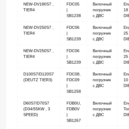
NEW-DV180S7 ,
FDC05
Вилочный
En
TIER4
|
погрузчик
18
SB1238
с ДВС
DI
NEW-DV250S7 ,
FDC06
Вилочный
En
TIER4
|
погрузчик
25
SB1239
с ДВС
DI
NEW-DV250S7 ,
FDC06
Вилочный
En
TIER4
|
погрузчик
25
SB1239
с ДВС
DI
D100S7/D120S7
FDC08,
Вилочный
En
(DEUTZ TIER3)
FDC09
погрузчик
10
|
с ДВС
DI
SB1258
D60S7/D70S7
FDB0U,
Вилочный
En
(D34/55KW , 3
FDB0V
погрузчик
To
SPEED)
|
с ДВС
DI
SB1267