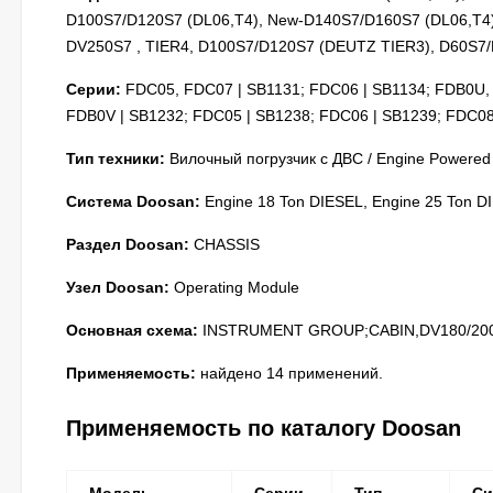
D100S7/D120S7 (DL06,T4), New-D140S7/D160S7 (DL06,T4
DV250S7 , TIER4, D100S7/D120S7 (DEUTZ TIER3), D60S7/
Серии:
FDC05, FDC07 | SB1131; FDC06 | SB1134; FDB0U,
FDB0V | SB1232; FDC05 | SB1238; FDC06 | SB1239; FDC0
Тип техники:
Вилочный погрузчик с ДВС / Engine Powered
Система Doosan:
Engine 18 Ton DIESEL, Engine 25 Ton DI
Раздел Doosan:
CHASSIS
Узел Doosan:
Operating Module
Основная схема:
INSTRUMENT GROUP;CABIN,DV180/200S.
Применяемость:
найдено 14 применений.
Применяемость по каталогу Doosan