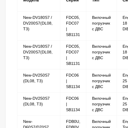
Модель
Серии
Тип
Си
New-DV180S7 /
FDC05,
Вилочный
En
DV200S7(DL08,
FDC07
погрузчик
18
T3)
|
с ДВС
DI
SB1131
New-DV180S7 /
FDC05,
Вилочный
En
DV200S7(DL08,
FDC07
погрузчик
18
T3)
|
с ДВС
DI
SB1131
New-DV250S7
FDC06
Вилочный
En
(DL08, T3)
|
погрузчик
25
SB1134
с ДВС
DI
New-DV250S7
FDC06
Вилочный
En
(DL08, T3)
|
погрузчик
25
SB1134
с ДВС
DI
New-
FDB0U,
Вилочный
En
D60S7/D70S7
FDB0V
погрузчик
To