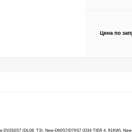
Цена по зап
-DV250S7 (DL08, T3), New-D60S7/D70S7 (D34 TIER 4, 81KW), New