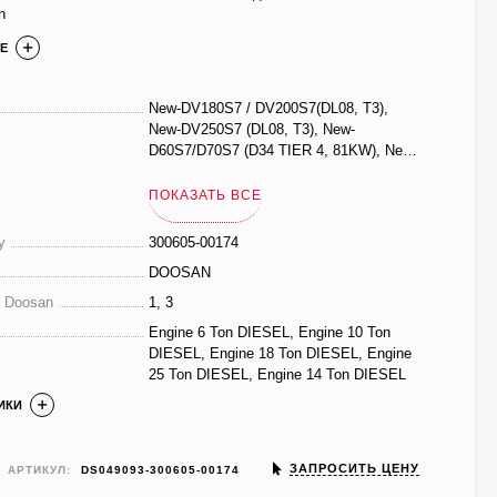
n
Е
New-DV180S7 / DV200S7(DL08, T3),
New-DV250S7 (DL08, T3), New-
D60S7/D70S7 (D34 TIER 4, 81KW), New-
D100S7/D120S7 (DL06,T4), New-
D140S7/D160S7 (DL06,T4), New-
ПОКАЗАТЬ ВСЕ
D60S7/D70S7 (D34,55KW,T4_2 SPEED),
NEW-DV180S7 , TIER4, NEW-DV250S7 ,
у
300605-00174
TIER4, D100S7/D120S7 (DEUTZ TIER3),
DOOSAN
D60S7/D70S7 (D34/55KW , 3 SPEED)
е Doosan
1, 3
Engine 6 Ton DIESEL, Engine 10 Ton
DIESEL, Engine 18 Ton DIESEL, Engine
25 Ton DIESEL, Engine 14 Ton DIESEL
ИКИ
ЗАПРОСИТЬ ЦЕНУ
АРТИКУЛ:
DS049093-300605-00174