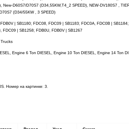
), New-D60S7/D70S7 (D34,55KW,T4_2 SPEED), NEW-DV180S7 , TIE
D70S7 (D34/55KW , 3 SPEED)
 FDB0V | SB1180; FDC08, FDC09 | SB1183; FDC0A, FDC0B | SB1184
8, FDC09 | SB1258; FDB0U, FDB0V | SB1267
 Trucks
ESEL, Engine 6 Ton DIESEL, Engine 10 Ton DIESEL, Engine 14 Ton D
 Номер на картинке: 3.