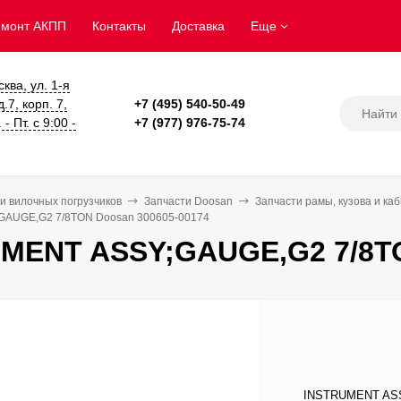
емонт АКПП
Контакты
Доставка
Еще
сква, ул. 1-я
.7, корп. 7,
+7 (495) 540-50-49
- Пт. с 9:00 -
+7 (977) 976-75-74
и вилочных погрузчиков
Запчасти Doosan
Запчасти рамы, кузова и ка
AUGE,G2 7/8TON Doosan 300605-00174
MENT ASSY;GAUGE,G2 7/8TO
INSTRUMENT ASSY