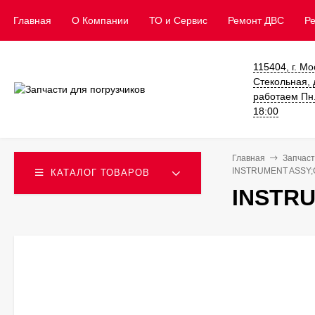
Главная
О Компании
ТО и Сервис
​Ремонт ДВС
Р
115404, г. Мо
Стекольная, д
работаем Пн. 
18:00
Главная
Запчаст
INSTRUMENT ASSY;G
КАТАЛОГ ТОВАРОВ
INSTRU