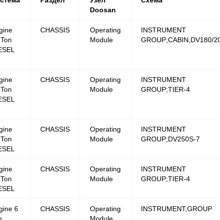
стема
Раздел
Узел
Схема
Doosan
gine
CHASSIS
Operating
INSTRUMENT
 Ton
Module
GROUP;CABIN,DV180/2
ESEL
gine
CHASSIS
Operating
INSTRUMENT
 Ton
Module
GROUP;TIER-4
ESEL
gine
CHASSIS
Operating
INSTRUMENT
 Ton
Module
GROUP;DV250S-7
ESEL
gine
CHASSIS
Operating
INSTRUMENT
 Ton
Module
GROUP;TIER-4
ESEL
gine 6
CHASSIS
Operating
INSTRUMENT;GROUP
n
Module