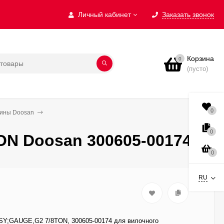
Личный кабинет
Заказать звонок
Корзина
0
(пусто)
0
бины Doosan
0
N Doosan 300605-00174
0
RU
;GAUGE,G2 7/8TON, 300605-00174 для вилочного