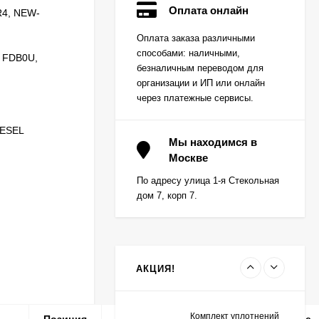
Оплата онлайн
R4, NEW-
Вкладыш коренной
Оплата заказа различными
(0,25) (1шт - 1
способами: наличными,
половинка) для
; FDB0U,
Цена по
двигателей
безналичным переводом для
запросу
K15,K21,K25
организации и ИП или онлайн
через платежные сервисы.
Вкладыш коренной (0,5)
IESEL
(1шт - 1 половинка) для
Мы находимся в
двигателей
Москве
Цена по
K15,K21,K25
запросу
По адресу улица 1-я Стекольная
дом 7, корп 7.
Вкладыш коренной
центральный STD (1шт
- 1 половинка) для
Цена по
двигателей
запросу
K15,K21,K25
АКЦИЯ!
Комплект уплотнений