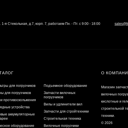
. 1-я Стекольная, д.7, корп. 7, работаем Пн. - Пт. с 9:00 - 18:00
sales@f
ТАЛОГ
О КОМПАН
ьтры для погрузчиков
Подъемное оборудование
Магазин запчас
ы для погрузчиков
Запчасти вилочных
вилочных погру
погрузчиков
и противоскольжения
кислотные и ге
Вилы и удлинители вил
ядные устройства
строительной те
Запчасти для стройтехники
овые аккумуляторные
техники.
ареи
Строительная техника
© 2026
есное оборудование
Вилочные погрузчики