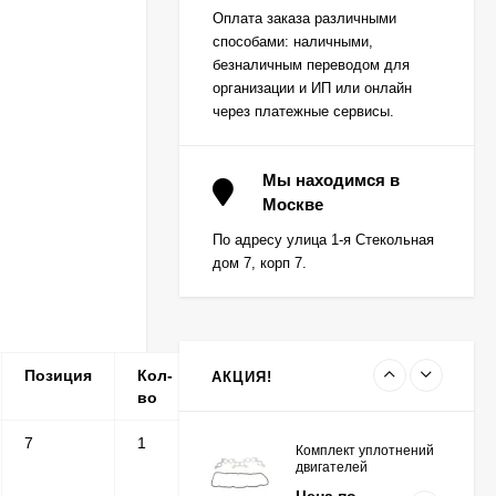
Вкладыш коренной
Оплата заказа различными
(0,25) (1шт - 1
способами: наличными,
половинка) для
Цена по
двигателей
безналичным переводом для
запросу
K15,K21,K25
организации и ИП или онлайн
через платежные сервисы.
Вкладыш коренной (0,5)
(1шт - 1 половинка) для
Мы находимся в
двигателей
Москве
Цена по
K15,K21,K25
запросу
По адресу улица 1-я Стекольная
дом 7, корп 7.
Вкладыш коренной
центральный STD (1шт
- 1 половинка) для
Цена по
двигателей
запросу
K15,K21,K25
Позиция
Кол-
Серийные
Примечание
АКЦИЯ!
во
номера
7
1
S
Комплект уплотнений
двигателей
K15,K21,K25