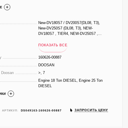
Е
New-DV180S7 / DV200S7(DL08, T3),
New-DV250S7 (DL08, T3), NEW-
DV180S7 , TIER4, NEW-DV250S7 ,
TIER4
ПОКАЗАТЬ ВСЕ
у
160626-00887
DOOSAN
е Doosan
>, 7
Engine 18 Ton DIESEL, Engine 25 Ton
DIESEL
ИКИ
ЗАПРОСИТЬ ЦЕНУ
АРТИКУЛ:
DS049163-160626-00887