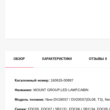
ОБЗОР
ХАРАКТЕРИСТИКИ
ОТЗЫВЫ
0
Каталожный номер:
160626-00887
Название:
MOUNT GROUP;LED LAMP,CABIN
Модель техники:
New-DV180S7 / DV200S7(DL08, T3), Ne
Серии:
FDC05, FDC07 | SB1131; FDC06 | SB1134; FDC05 |