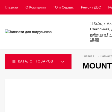
Главная
О Компании
ТО и Сервис
​Ремонт ДВС
Р
115404, г. Мо
Стекольная, д
работаем Пн. 
18:00
Главная
Запчаст
КАТАЛОГ ТОВАРОВ
MOUNT 