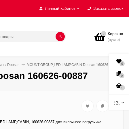
Личный кабинет
Заказать звонок
Корзина
0
(пусто)
0
бины Doosan
MOUNT GROUP;LED LAMP,CABIN Doosan 160626-00887
osan 160626-00887
0
0
RU
 LAMP,CABIN, 160626-00887 для вилочного погрузчика