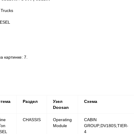
 Trucks
IESEL
 картинке: 7.
стема
Раздел
Узел
Схема
Doosan
ine
CHASSIS
Operating
CABIN
Ton
Module
GROUP;DV180S;TIER-
SEL
4