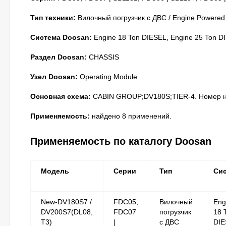
Тип техники:
Вилочный погрузчик с ДВС / Engine Powered
Система Doosan:
Engine 18 Ton DIESEL, Engine 25 Ton D
Раздел Doosan:
CHASSIS
Узел Doosan:
Operating Module
Основная схема:
CABIN GROUP;DV180S;TIER-4. Номер на
Применяемость:
найдено 8 применений.
Применяемость по каталогу Doosan
Модель
Серии
Тип
Си
New-DV180S7 /
FDC05,
Вилочный
Eng
DV200S7(DL08,
FDC07
погрузчик
18 
T3)
|
с ДВС
DIE