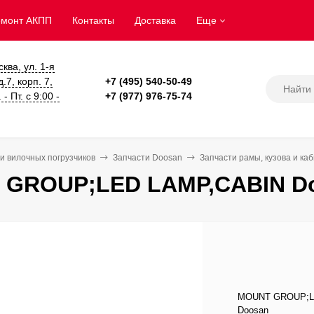
емонт АКПП
Контакты
Доставка
Еще
сква, ул. 1-я
.7, корп. 7,
+7 (495) 540-50-49
- Пт. с 9:00 -
+7 (977) 976-75-74
и вилочных погрузчиков
Запчасти Doosan
Запчасти рамы, кузова и ка
GROUP;LED LAMP,CABIN Do
MOUNT GROUP;LED
Doosan