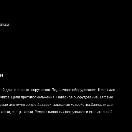
центральный STD (1шт
- 1 половинка) для
Цена по
двигателей
запросу
K15,K21,K25
ork.su
Комплект уплотнений
двигателей
K15,K21,K25
Цена по
запросу
Частичный комплект
ИИ
уплотнений двигателей
K15,K21,K25
Цена по
тей для вилочных погрузчиков. Подъемное оборудование. Шины для
запросу
зчиков. Цепи противоскольжения. Навесное оборудование. Тяговые
левые аккумуляторные батареи, зарядные устройства.Запчасти для
хники, спецтехники. Ремонт вилочных погрузчиков и строительной
Уплотнение (сальник)
ГБЦ (головки блока
цилиндров для
Цена по
двигателей
запросу
K15,K21,K25