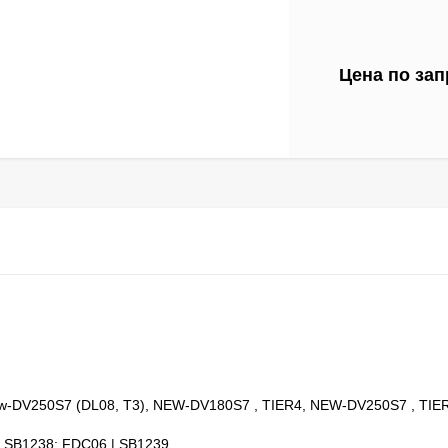
Цена по зап
w-DV250S7 (DL08, T3), NEW-DV180S7 , TIER4, NEW-DV250S7 , TIE
 SB1238; FDC06 | SB1239