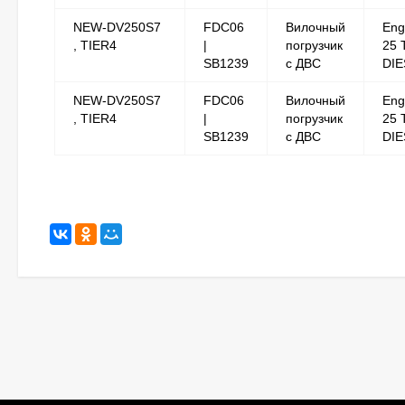
NEW-DV250S7
FDC06
Вилочный
Eng
, TIER4
|
погрузчик
25 
SB1239
с ДВС
DIE
NEW-DV250S7
FDC06
Вилочный
Eng
, TIER4
|
погрузчик
25 
SB1239
с ДВС
DIE