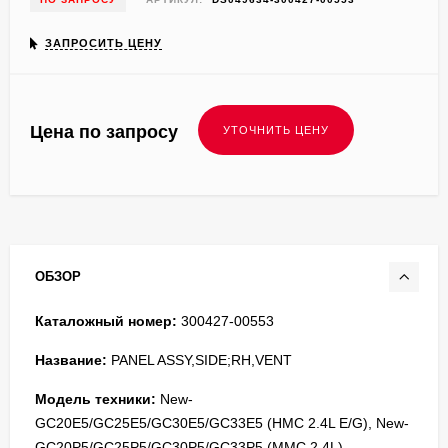
ЗАПРОСИТЬ ЦЕНУ
Цена по запросу
ОБЗОР
Каталожный номер:
300427-00553
Название:
PANEL ASSY,SIDE;RH,VENT
Модель техники:
New-
GC20E5/GC25E5/GC30E5/GC33E5 (HMC 2.4L E/G), New-
GC20P5/GC25P5/GC30P5/GC33P5 (MMC 2.4L)