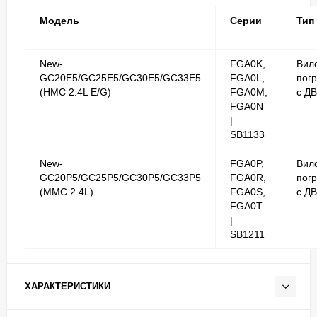
Модель
Серии
Тип
New-
FGA0K,
Вил
GC20E5/GC25E5/GC30E5/GC33E5
FGA0L,
погр
(HMC 2.4L E/G)
FGA0M,
с Д
FGA0N
|
SB1133
New-
FGA0P,
Вил
GC20P5/GC25P5/GC30P5/GC33P5
FGA0R,
погр
(MMC 2.4L)
FGA0S,
с Д
FGA0T
|
SB1211
ХАРАКТЕРИСТИКИ