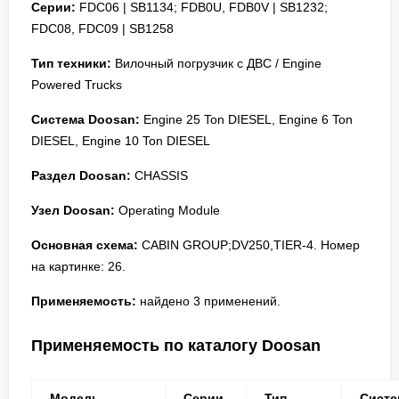
Серии:
FDC06 | SB1134; FDB0U, FDB0V | SB1232;
FDC08, FDC09 | SB1258
Тип техники:
Вилочный погрузчик с ДВС / Engine
Powered Trucks
Система Doosan:
Engine 25 Ton DIESEL, Engine 6 Ton
DIESEL, Engine 10 Ton DIESEL
Раздел Doosan:
CHASSIS
Узел Doosan:
Operating Module
Основная схема:
CABIN GROUP;DV250,TIER-4. Номер
на картинке: 26.
Применяемость:
найдено 3 применений.
Применяемость по каталогу Doosan
Модель
Серии
Тип
Систе