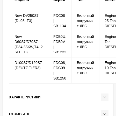
New-DV250S7
FDC06
Вилочный
Engine
(DL08, T3)
|
погрузчик
25 Ton
SB1134
с ДВС
DIESE
New-
FDB0U,
Вилочный
Engine
D60S7/D70S7
FDB0V
погрузчик
Ton
(D34,55KW,T4_2
|
с ДВС
DIESE
SPEED)
SB1232
D100S7/D120S7
FDC08,
Вилочный
Engine
(DEUTZ TIER3)
FDC09
погрузчик
10 Ton
|
с ДВС
DIESE
SB1258
ХАРАКТЕРИСТИКИ
ОТЗЫВЫ
0