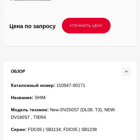
Цена по запросу
ОБЗОР
Каталожный номер:
110947-00171
Название:
SHIM
Модель техники:
New-DV250S7 (DL08, T3), NEW-
DV180S7 , TIER4
Серии:
FDC06 | SB1134; FDC05 | SB1238