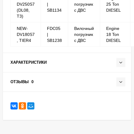
DV250S7
|
погрузчик
25 Ton
(DL08,
SB1134
с ДВС
DIESEL
T3)
NEW-
FDC05
Вилочный
Engine
DV180S7
|
погрузчик
18 Ton
, TIER4
SB1238
с ДВС
DIESEL
ХАРАКТЕРИСТИКИ
ОТЗЫВЫ
0