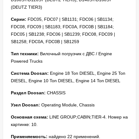
(DEUTZ TIER3)
Серии:
FDC05, FDC07 | SB1131; FDC06 | SB1134;
FDC08, FDC09 | SB1183; FDC0A, FDC0B | SB1184;
FDC05 | SB1238; FDC06 | SB1239; FDC08, FDC09 |
SB1258; FDC0A, FDC0B | SB1259
Тип техники:
Вилочный погрузчик с ДВС / Engine
Powered Trucks
Система Doosan:
Engine 18 Ton DIESEL, Engine 25 Ton
DIESEL, Engine 10 Ton DIESEL, Engine 14 Ton DIESEL
Раздел Doosan:
CHASSIS
Узел Doosan:
Operating Module, Chassis
Основная схема:
LINE GROUP;CABIN;TIER-4. Номер на
картинке: 10.
Применяемость:
найдено 22 применений.