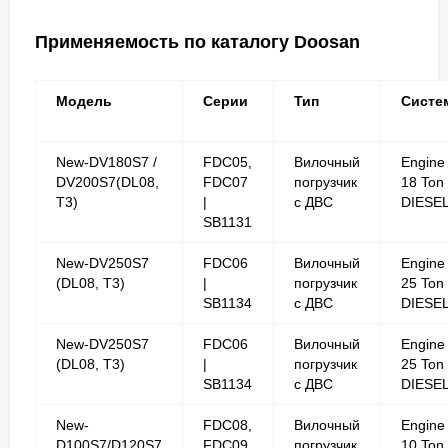
Применяемость по каталогу Doosan
Модель
Серии
Тип
Систе
New-DV180S7 /
FDC05,
Вилочный
Engine
DV200S7(DL08,
FDC07
погрузчик
18 Ton
T3)
|
с ДВС
DIESE
SB1131
New-DV250S7
FDC06
Вилочный
Engine
(DL08, T3)
|
погрузчик
25 Ton
SB1134
с ДВС
DIESE
New-DV250S7
FDC06
Вилочный
Engine
(DL08, T3)
|
погрузчик
25 Ton
SB1134
с ДВС
DIESE
New-
FDC08,
Вилочный
Engine
D100S7/D120S7
FDC09
погрузчик
10 Ton