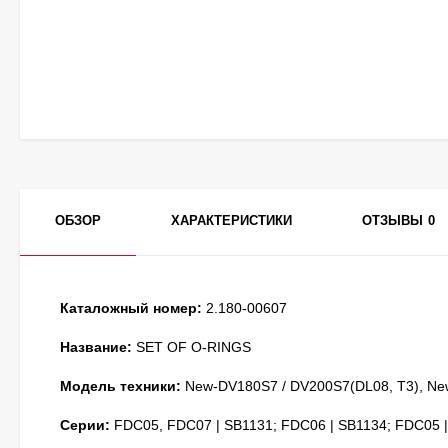
ОБЗОР
ХАРАКТЕРИСТИКИ
ОТЗЫВЫ
0
Каталожный номер:
2.180-00607
Название:
SET OF O-RINGS
Модель техники:
New-DV180S7 / DV200S7(DL08, T3), Ne
Серии:
FDC05, FDC07 | SB1131; FDC06 | SB1134; FDC05 |