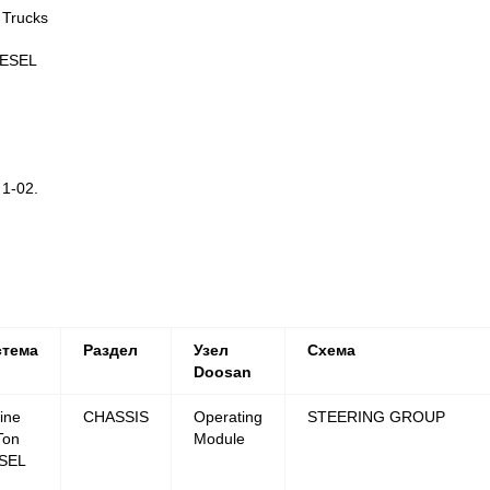
 Trucks
IESEL
1-02.
стема
Раздел
Узел
Схема
Doosan
ine
CHASSIS
Operating
STEERING GROUP
Ton
Module
SEL