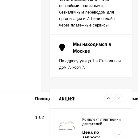
(0,25) (1шт - 1
способами: наличными,
половинка) для
Цена по
двигателей
безналичным переводом для
запросу
K15,K21,K25
организации и ИП или онлайн
через платежные сервисы.
Вкладыш коренной (0,5)
(1шт - 1 половинка) для
Мы находимся в
двигателей
Москве
Цена по
K15,K21,K25
запросу
По адресу улица 1-я Стекольная
дом 7, корп 7.
Вкладыш коренной
центральный STD (1шт
- 1 половинка) для
Цена по
двигателей
запросу
K15,K21,K25
Позиция
Кол-
Серийные
Приме
АКЦИЯ!
во
номера
1-02
1
Комплект уплотнений
двигателей
K15,K21,K25
Цена по
запросу