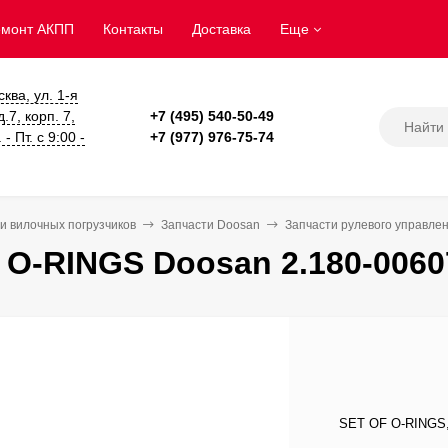
емонт АКПП
Контакты
Доставка
Еще
сква, ул. 1-я
.7, корп. 7,
+7 (495) 540-50-49
- Пт. с 9:00 -
+7 (977) 976-75-74
и вилочных погрузчиков
Запчасти Doosan
Запчасти рулевого управле
 O-RINGS Doosan 2.180-0060
SET OF O-RINGS, 