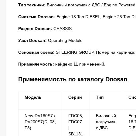
Тип техники:
Вилочный погрузчик с ДВС / Engine Powered
Система Doosan:
Engine 18 Ton DIESEL, Engine 25 Ton D
Раздел Doosan:
CHASSIS
Узел Doosan:
Operating Module
Основная схема:
STEERING GROUP. Номер на картинке: 
Применяемость:
найдено 11 применений.
Применяемость по каталогу Doosan
Модель
Серии
Тип
Си
New-DV180S7 /
FDC05,
Вилочный
Eng
DV200S7(DL08,
FDC07
погрузчик
18 
T3)
|
с ДВС
DIE
SB1131