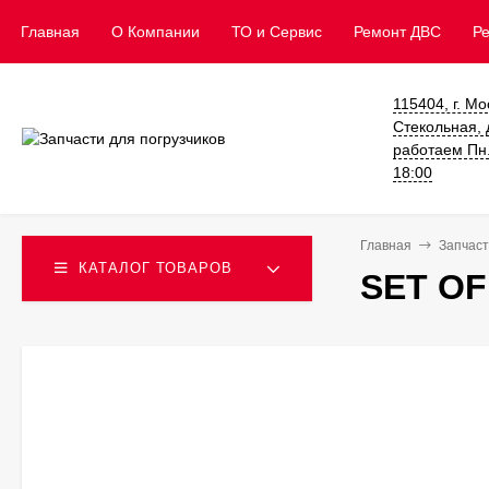
Главная
О Компании
ТО и Сервис
​Ремонт ДВС
Р
115404, г. Мо
Стекольная, д
работаем Пн. 
18:00
Главная
Запчаст
КАТАЛОГ ТОВАРОВ
SET OF