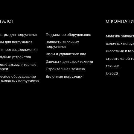
ТАЛОГ
О КОМПАН
ьтры для погрузчиков
Подъемное оборудование
Магазин запчас
ы для погрузчиков
Запчасти вилочных
вилочных погру
погрузчиков
и противоскольжения
кислотные и ге
Вилы и удлинители вил
ядные устройства
строительной те
Запчасти для стройтехники
овые аккумуляторные
техники.
ареи
Строительная техника
© 2026
есное оборудование
Вилочные погрузчики
 вилочных погрузчиков