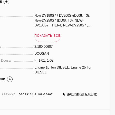
Е
New-DV180S7 / DV200S7(DL08, T3),
New-DV250S7 (DL08, T3), NEW-
DV180S7 , TIER4, NEW-DV250S7 ,
TIER4
ПОКАЗАТЬ ВСЕ
у
2.180-00607
DOOSAN
е Doosan
>, 1-01, 1-02
Engine 18 Ton DIESEL, Engine 25 Ton
DIESEL
ИКИ
ЗАПРОСИТЬ ЦЕНУ
АРТИКУЛ:
DS049134-2.180-00607