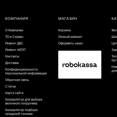
КОМПАНИЯ
МАГАЗИН
КА
О Компании
Корзина
Фил
ТО и Сервис
Личный кабинет
Шин
​Ремонт ДВС
Оформить заказ
Цеп
Ремонт АКПП
Зар
Контакты
Тяг
бат
Доставка
Нав
Конфиденциальность
для
персональной информации
Обратная связь
Статьи
Карта сайта
Калькулятор для выбора
вилочного погрузчика
Калькулятор подбора
складской техники