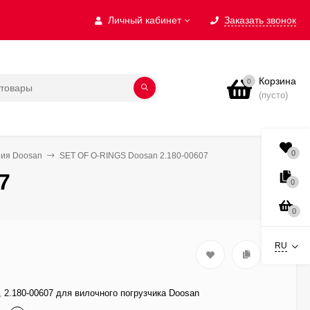
Личный кабинет
Заказать звонок
Корзина
0
(пусто)
0
ния Doosan
SET OF O-RINGS Doosan 2.180-00607
7
0
0
RU
2.180-00607 для вилочного погрузчика Doosan