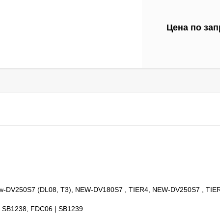
Цена по зап
w-DV250S7 (DL08, T3), NEW-DV180S7 , TIER4, NEW-DV250S7 , TIE
 SB1238; FDC06 | SB1239