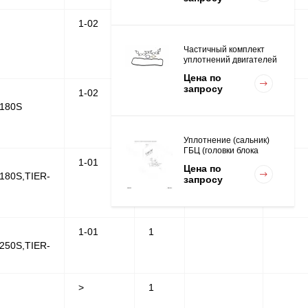
1-02
1
Частичный комплект
уплотнений двигателей
K15,K21,K25
Цена по
запросу
1-02
1
180S
Уплотнение (сальник)
ГБЦ (головки блока
цилиндров для
1-01
1
Цена по
двигателей
80S,TIER-
запросу
K15,K21,K25
1-01
1
Вкладыш коренной STD
(1шт - 1 половинка) для
50S,TIER-
двигателей
Цена по
K15,K21,K25
запросу
>
1