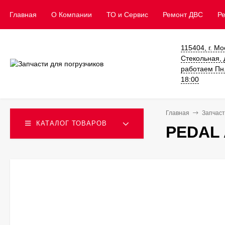
Главная
О Компании
ТО и Сервис
​Ремонт ДВС
Р
115404, г. Мо
Стекольная, д
работаем Пн. 
18:00
Главная
Запчаст
КАТАЛОГ ТОВАРОВ
PEDAL 