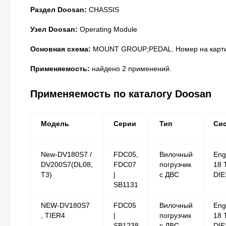
Раздел Doosan:
CHASSIS
Узел Doosan:
Operating Module
Основная схема:
MOUNT GROUP;PEDAL. Номер на картин
Применяемость:
найдено 2 применений.
Применяемость по каталогу Doosan
Модель
Серии
Тип
Си
New-DV180S7 /
FDC05,
Вилочный
Eng
DV200S7(DL08,
FDC07
погрузчик
18 
T3)
|
с ДВС
DIE
SB1131
NEW-DV180S7
FDC05
Вилочный
Eng
, TIER4
|
погрузчик
18 
SB1238
с ДВС
DIE