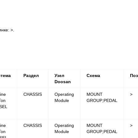
ке: >.
стема
Раздел
Узел
Схема
По
Doosan
ine
CHASSIS
Operating
MOUNT
>
Ton
Module
GROUP;PEDAL
SEL
ine
CHASSIS
Operating
MOUNT
>
Ton
Module
GROUP;PEDAL
SEL