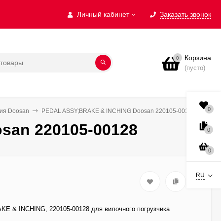
Личный кабинет
Заказать звонок
Корзина
0
(пусто)
0
ния Doosan
PEDAL ASSY;BRAKE & INCHING Doosan 220105-00128
san 220105-00128
0
0
RU
E & INCHING, 220105-00128 для вилочного погрузчика