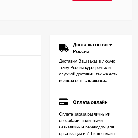
Доставка по всей
России
Доставим Ваш заказ в любую
точку России курьером или
службой доставки, так же есть
возможность самовывоза.
Оплата онлайн
Вкладыш коренной
Оплата заказа различными
(0,25) (1шт - 1
способами: наличными,
половинка) для
Цена по
двигателей
безналичным переводом для
запросу
K15,K21,K25
организации и ИП или онлайн