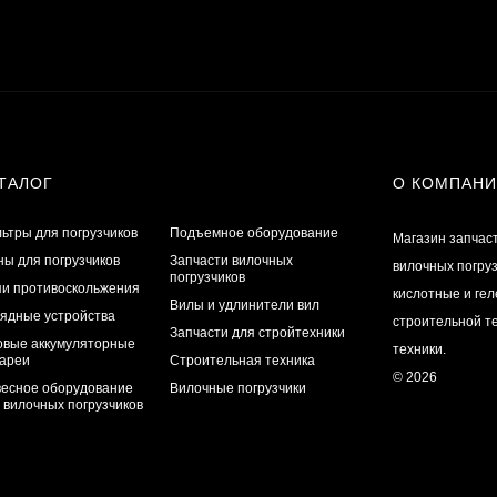
ТАЛОГ
О КОМПАН
ьтры для погрузчиков
Подъемное оборудование
Магазин запчас
ы для погрузчиков
Запчасти вилочных
вилочных погру
погрузчиков
и противоскольжения
кислотные и ге
Вилы и удлинители вил
ядные устройства
строительной те
Запчасти для стройтехники
овые аккумуляторные
техники.
ареи
Строительная техника
© 2026
есное оборудование
Вилочные погрузчики
 вилочных погрузчиков