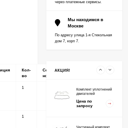
через платежные сервисы.
Вкладыш коренной (0,5)
(1шт - 1 половинка) для
Мы находимся в
двигателей
Москве
Цена по
K15,K21,K25
запросу
По адресу улица 1-я Стекольная
дом 7, корп 7.
Вкладыш коренной
центральный STD (1шт
- 1 половинка) для
Цена по
двигателей
запросу
K15,K21,K25
зиция
Кол-
Серийные
Примечание
АКЦИЯ!
во
номера
1
Комплект уплотнений
двигателей
K15,K21,K25
Цена по
запросу
1
Частичный комплект