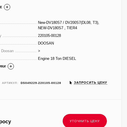
Е
New-DV180S7 / DV200S7(DL08, T3),
NEW-DV180S7 , TIER4
у
220105-00128
DOOSAN
е Doosan
>
Engine 18 Ton DIESEL
ИКИ
ЗАПРОСИТЬ ЦЕНУ
АРТИКУЛ:
DS049229-220105-00128
росу