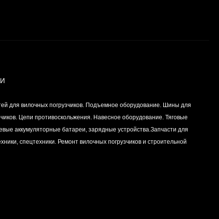
запросу
K15,K21,K25
Вкладыш коренной
(0,25) (1шт - 1
половинка) для
Цена по
двигателей
запросу
K15,K21,K25
ИИ
Вкладыш коренной (0,5)
тей для вилочных погрузчиков. Подъемное оборудование. Шины для
(1шт - 1 половинка) для
двигателей
зчиков. Цепи противоскольжения. Навесное оборудование. Тяговые
Цена по
K15,K21,K25
левые аккумуляторные батареи, зарядные устройства.Запчасти для
запросу
хники, спецтехники. Ремонт вилочных погрузчиков и строительной
Вкладыш коренной
центральный STD (1шт
- 1 половинка) для
Цена по
двигателей
запросу
K15,K21,K25