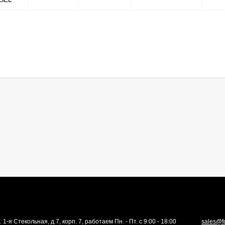
. 1-я Стекольная, д.7, корп. 7, работаем Пн. - Пт. с 9:00 - 18:00
sales@f