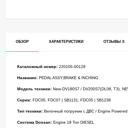
ОБЗОР
ХАРАКТЕРИСТИКИ
ОТЗЫВЫ
0
Каталожный номер:
220105-00128
Название:
PEDAL ASSY;BRAKE & INCHING
Модель техники:
New-DV180S7 / DV200S7(DL08, T3), NE
Серии:
FDC05, FDC07 | SB1131; FDC05 | SB1238
Тип техники:
Вилочный погрузчик с ДВС / Engine Powered
Система Doosan:
Engine 18 Ton DIESEL