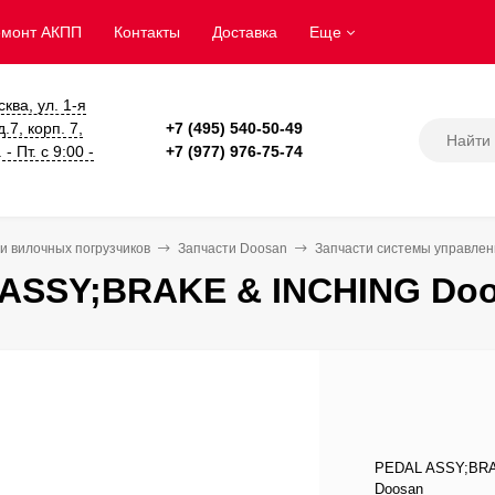
емонт АКПП
Контакты
Доставка
Еще
сква, ул. 1-я
.7, корп. 7,
+7 (495) 540-50-49
- Пт. с 9:00 -
+7 (977) 976-75-74
и вилочных погрузчиков
Запчасти Doosan
Запчасти системы управле
ASSY;BRAKE & INCHING Doo
PEDAL ASSY;BRAK
Doosan