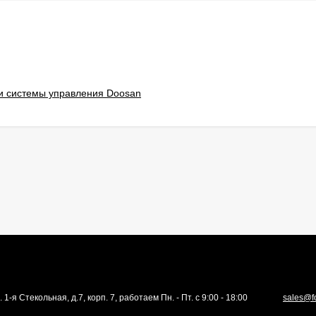
и системы управления Doosan
. 1-я Стекольная, д.7, корп. 7, работаем Пн. - Пт. с 9:00 - 18:00
sales@f