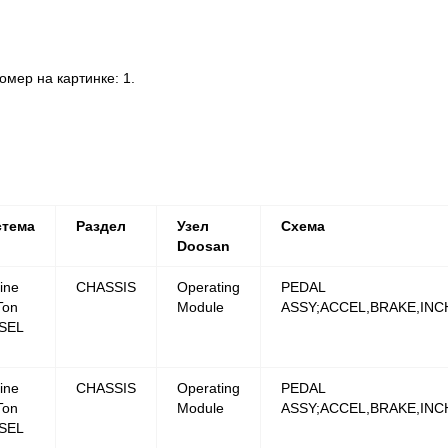
ер на картинке: 1.
стема
Раздел
Узел
Схема
Doosan
ine
CHASSIS
Operating
PEDAL
Ton
Module
ASSY;ACCEL,BRAKE,INC
SEL
ine
CHASSIS
Operating
PEDAL
Ton
Module
ASSY;ACCEL,BRAKE,INC
SEL