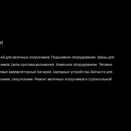
Вкладыш коренной
(0,25) (1шт - 1
половинка) для
Цена по
двигателей
запросу
K15,K21,K25
ИИ
Вкладыш коренной (0,5)
тей для вилочных погрузчиков. Подъемное оборудование. Шины для
(1шт - 1 половинка) для
двигателей
зчиков. Цепи противоскольжения. Навесное оборудование. Тяговые
Цена по
K15,K21,K25
левые аккумуляторные батареи, зарядные устройства.Запчасти для
запросу
хники, спецтехники. Ремонт вилочных погрузчиков и строительной
Вкладыш коренной
центральный STD (1шт
- 1 половинка) для
Цена по
двигателей
запросу
K15,K21,K25