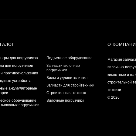
ТАЛОГ
О КОМПАН
ьтры для погрузчиков
Подъемное оборудование
Магазин запчас
ы для погрузчиков
Запчасти вилочных
вилочных погру
погрузчиков
и противоскольжения
кислотные и ге
Вилы и удлинители вил
ядные устройства
строительной те
Запчасти для стройтехники
овые аккумуляторные
техники.
ареи
Строительная техника
© 2026
есное оборудование
Вилочные погрузчики
 вилочных погрузчиков