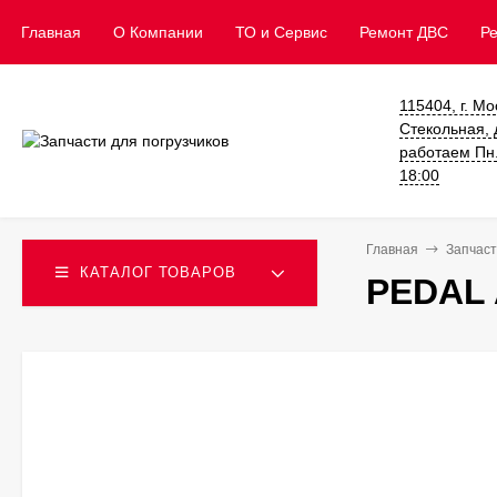
Главная
О Компании
ТО и Сервис
​Ремонт ДВС
Р
115404, г. Мо
Стекольная, д
работаем Пн. 
18:00
Главная
Запчаст
КАТАЛОГ ТОВАРОВ
PEDAL 