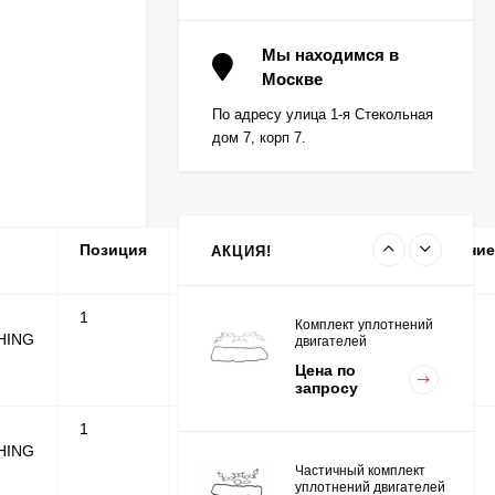
Вкладыш коренной (0,5)
(1шт - 1 половинка) для
Мы находимся в
двигателей
Москве
Цена по
K15,K21,K25
запросу
По адресу улица 1-я Стекольная
дом 7, корп 7.
Вкладыш коренной
центральный STD (1шт
- 1 половинка) для
Цена по
двигателей
запросу
K15,K21,K25
Позиция
Кол-
Серийные
Примечание
АКЦИЯ!
во
номера
1
1
Комплект уплотнений
HING
двигателей
K15,K21,K25
Цена по
запросу
1
1
HING
Частичный комплект
уплотнений двигателей