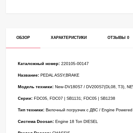
ОБЗОР
ХАРАКТЕРИСТИКИ
ОТЗЫВЫ
0
Каталожный номер:
220105-00147
Название:
PEDAL ASSY,BRAKE
Модель техники:
New-DV180S7 / DV200S7(DL08, T3), NE
Серии:
FDC05, FDC07 | SB1131; FDC05 | SB1238
Тип техники:
Вилочный погрузчик с ДВС / Engine Powered
Система Doosan:
Engine 18 Ton DIESEL