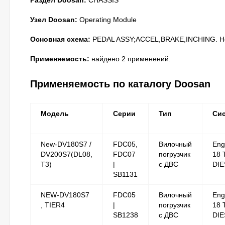
Раздел Doosan:
CHASSIS
Узел Doosan:
Operating Module
Основная схема:
PEDAL ASSY;ACCEL,BRAKE,INCHING. Ном
Применяемость:
найдено 2 применений.
Применяемость по каталогу Doosan
Модель
Серии
Тип
Си
New-DV180S7 /
FDC05,
Вилочный
Eng
DV200S7(DL08,
FDC07
погрузчик
18 
T3)
|
с ДВС
DIE
SB1131
NEW-DV180S7
FDC05
Вилочный
Eng
, TIER4
|
погрузчик
18 
SB1238
с ДВС
DIE