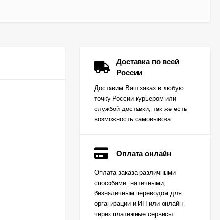
Доставка по всей
России
Доставим Ваш заказ в любую
точку России курьером или
службой доставки, так же есть
возможность самовывоза.
Оплата онлайн
Вкладыш коренной
Оплата заказа различными
(0,25) (1шт - 1
способами: наличными,
половинка) для
Цена по
двигателей
безналичным переводом для
запросу
K15,K21,K25
организации и ИП или онлайн
через платежные сервисы.