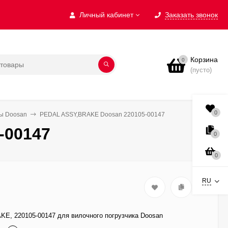
Личный кабинет
Заказать звонок
Корзина
0
(пусто)
0
мы Doosan
PEDAL ASSY,BRAKE Doosan 220105-00147
-00147
0
0
RU
E, 220105-00147 для вилочного погрузчика Doosan