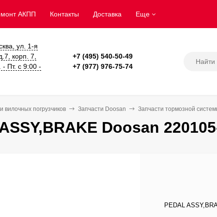
емонт АКПП
Контакты
Доставка
Еще
сква, ул. 1-я
.7, корп. 7,
+7 (495) 540-50-49
- Пт. с 9:00 -
+7 (977) 976-75-74
и вилочных погрузчиков
Запчасти Doosan
Запчасти тормозной систе
ASSY,BRAKE Doosan 220105
PEDAL ASSY,BRAK