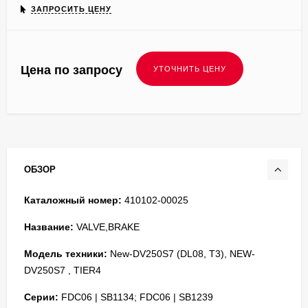
ЗАПРОСИТЬ ЦЕНУ
Цена по запросу
ОБЗОР
Каталожный номер:
410102-00025
Название:
VALVE,BRAKE
Модель техники:
New-DV250S7 (DL08, T3), NEW-
DV250S7 , TIER4
Серии:
FDC06 | SB1134; FDC06 | SB1239