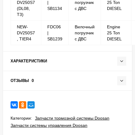
DV250S7
|
погрузчик
25 Ton
(DL08,
SB1134
с ДВС
DIESEL
T3)
NEW-
FDC06
Вилочный
Engine
DV250S7
|
погрузчик
25 Ton
, TIER4
SB1239
с ДВС
DIESEL
ХАРАКТЕРИСТИКИ
ОТЗЫВЫ
0
Категории:
Запчасти тормозной системы Doosan
Запчасти системы управления Doosan