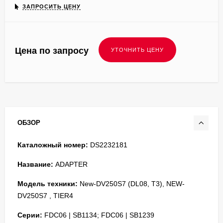
ЗАПРОСИТЬ ЦЕНУ
Цена по запросу
ОБЗОР
Каталожный номер:
DS2232181
Название:
ADAPTER
Модель техники:
New-DV250S7 (DL08, T3), NEW-
DV250S7 , TIER4
Серии:
FDC06 | SB1134; FDC06 | SB1239