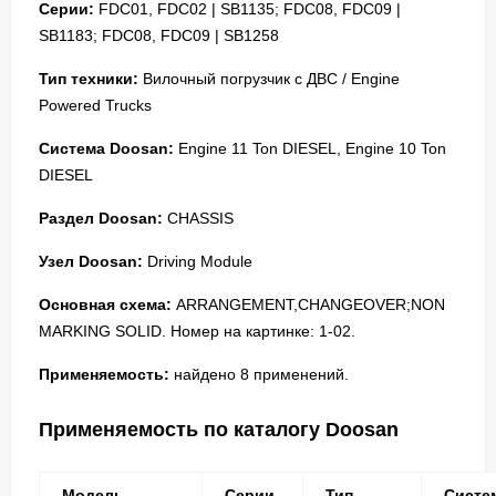
Серии:
FDC01, FDC02 | SB1135; FDC08, FDC09 |
SB1183; FDC08, FDC09 | SB1258
Тип техники:
Вилочный погрузчик с ДВС / Engine
Powered Trucks
Система Doosan:
Engine 11 Ton DIESEL, Engine 10 Ton
DIESEL
Раздел Doosan:
CHASSIS
Узел Doosan:
Driving Module
Основная схема:
ARRANGEMENT,CHANGEOVER;NON
MARKING SOLID. Номер на картинке: 1-02.
Применяемость:
найдено 8 применений.
Применяемость по каталогу Doosan
Модель
Серии
Тип
Систе