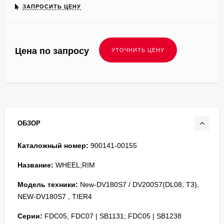
ЗАПРОСИТЬ ЦЕНУ
Цена по запросу
ОБЗОР
Каталожный номер:
900141-00155
Название:
WHEEL;RIM
Модель техники:
New-DV180S7 / DV200S7(DL08, T3),
NEW-DV180S7 , TIER4
Серии:
FDC05, FDC07 | SB1131; FDC05 | SB1238