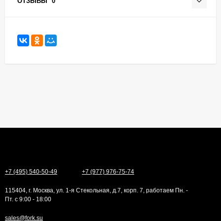
ОТЗЫВЫ
0
+7 (495) 540-50-49
+7 (977) 976-75-74
115404, г. Москва, ул. 1-я Стекольная, д.7, корп. 7, работаем Пн. -
Пт. с 9:00 - 18:00
sales@fork.su