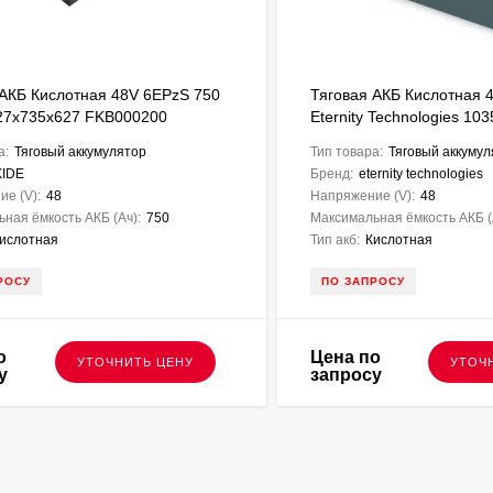
 АКБ Кислотная 48V 6EPzS 750
Тяговая АКБ Кислотная 
27х735х627 FKB000200
Eternity Technologies 10
а:
Тяговый аккумулятор
Тип товара:
Тяговый аккумул
XIDE
Бренд:
eternity technologies
е (V):
48
Напряжение (V):
48
ная ёмкость АКБ (Ач):
750
Максимальная ёмкость АКБ (
ислотная
Тип акб:
Кислотная
РОСУ
ПО ЗАПРОСУ
о
Цена по
УТОЧНИТЬ ЦЕНУ
УТОЧ
у
запросу