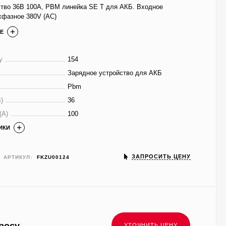
ство 36В 100А, PBM линейка SE T для АКБ. Входное
хфазное 380V (AC)
Е
у
154
Зарядное устройство для АКБ
Pbm
)
36
(A)
100
ИКИ
ЗАПРОСИТЬ ЦЕНУ
АРТИКУЛ:
FKZU00124