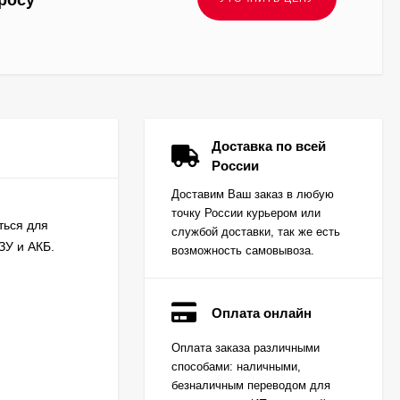
росу
Доставка по всей
России
Доставим Ваш заказ в любую
точку России курьером или
ться для
службой доставки, так же есть
ЗУ и АКБ.
возможность самовывоза.
Оплата онлайн
Вкладыш коренной
Оплата заказа различными
(0,25) (1шт - 1
способами: наличными,
половинка) для
Цена по
двигателей
безналичным переводом для
запросу
K15,K21,K25