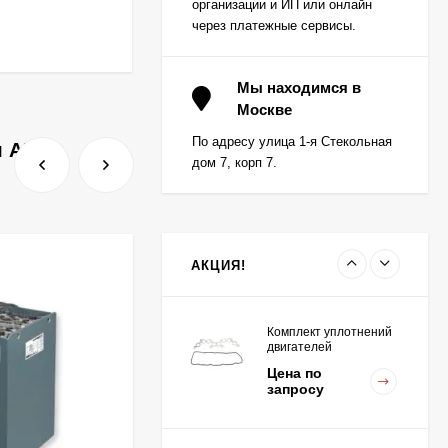
организации и ИП или онлайн
через платежные сервисы.
Вкладыш коренной (0,5)
(1шт - 1 половинка) для
Мы находимся в
двигателей
Москве
Цена по
K15,K21,K25
запросу
По адресу улица 1-я Стекольная
я АКБ.
дом 7, корп 7.
Вкладыш коренной
центральный STD (1шт
- 1 половинка) для
Цена по
двигателей
запросу
K15,K21,K25
АКЦИЯ!
Комплект уплотнений
двигателей
K15,K21,K25
Цена по
запросу