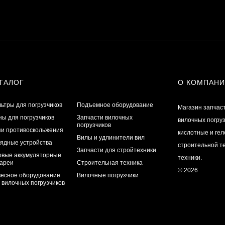
ТАЛОГ
О КОМПАН
ьтры для погрузчиков
Подъемное оборудование
Магазин запчас
ы для погрузчиков
Запчасти вилочных
вилочных погру
погрузчиков
и противоскольжения
кислотные и ге
Вилы и удлинители вил
ядные устройства
строительной те
Запчасти для стройтехники
овые аккумуляторные
техники.
ареи
Строительная техника
© 2026
есное оборудование
Вилочные погрузчики
 вилочных погрузчиков