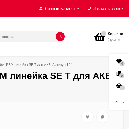
Личный кабинет
Заказать звонок
Корзина
0
(пусто)
0
0А, PBM линейка SE T для АКБ. Артикул 154
M линейка SE T для АКБ.
0
0
RU