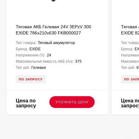
Тяговая АКБ Гелевая 24V 3EPzV 300
Тяговая
EXIDE 786х210х630 FKB000027
EXIDE 8
Тип товара:
Тяговый аккумулятор
Тип товар
Бренд:
EXIDE
Бренд:
E
Напряжение (V):
24
Напряжени
Максимальная ёмкость АКБ (Ач):
375
Максималь
Тип акб:
Гелевая
Тип акб:
К
ПО ЗАПРОСУ
ПО ЗАП
Цена по
Цена п
УТОЧНИТЬ ЦЕНУ
запросу
запрос