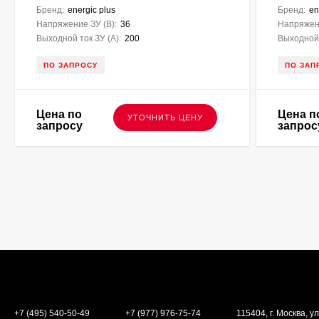
Бренд:
energic plus
Бренд:
en
Напряжение ЗУ (В):
36
Напряжени
Выходной ток ЗУ (A):
200
Выходной 
ПО ЗАПРОСУ
ПО ЗАП
Цена по
Цена п
УТОЧНИТЬ ЦЕНУ
запросу
запрос
+7 (495) 540-50-49
+7 (977) 976-75-74
115404, г. Москва, ул