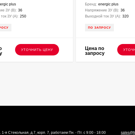
ergic plus
Бренд:
energic plus
е ЗУ (В):
36
Напряжение ЗУ (В):
36
ток ЗУ (A):
250
Выходной ток ЗУ (A):
320
РОСУ
ПО ЗАПРОСУ
о
Цена по
УТОЧНИТЬ ЦЕНУ
УТОЧ
у
запросу
. 1-я Стекольная, д.7, корп. 7, работаем Пн. - Пт. с 9:00 - 18:00
sales@f