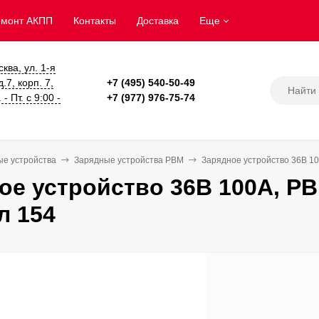
емонт АКПП
Контакты
Доставка
Еще
сква, ул. 1-я
.7, корп. 7,
+7 (495) 540-50-49
- Пт. с 9:00 -
+7 (977) 976-75-74
ые устройства
Зарядные устройства PBM
Зарядное устройство 36В 10
ое устройство 36В 100А, PB
л 154