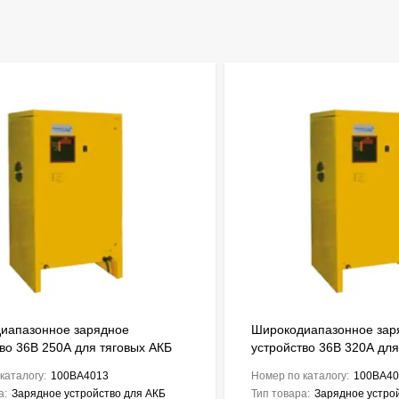
иапазонное зарядное
Широкодиапазонное зар
во 36В 250А для тяговых АКБ
устройство 36В 320А для
Ah ENERGIC Plus ZU050846
до 2720Ah ENERGIC Plu
каталогу:
100BA4013
Номер по каталогу:
100BA40
а:
Зарядное устройство для АКБ
Тип товара:
Зарядное устро