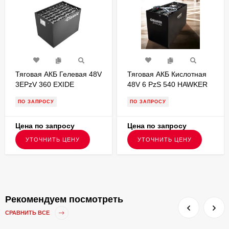
Тяговая АКБ Гелевая 48V
Тяговая АКБ Кислотная
3EPzV 360 EXIDE
48V 6 PzS 540 HAWKER
1035х353х784
827х735х537
ПО ЗАПРОСУ
ПО ЗАПРОСУ
FKB000163
Цена по запросу
Цена по запросу
УТОЧНИТЬ ЦЕНУ
УТОЧНИТЬ ЦЕНУ
Рекомендуем посмотреть
СРАВНИТЬ ВСЕ