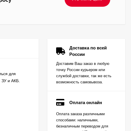
росу
Доставка по всей
России
Доставим Ваш заказ в любую
точку России курьером или
ться для
службой доставки, так же есть
 ЗУ и АКБ.
возможность самовывоза.
Оплата онлайн
Вкладыш коренной
Оплата заказа различными
(0,25) (1шт - 1
способами: наличными,
половинка) для
Цена по
двигателей
безналичным переводом для
запросу
K15,K21,K25