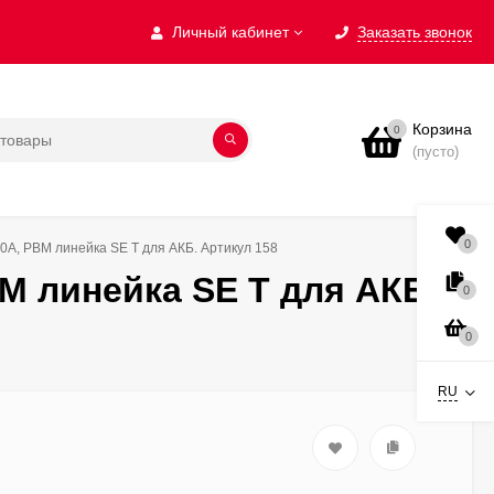
Личный кабинет
Заказать звонок
Корзина
0
(пусто)
0
0А, PBM линейка SE T для АКБ. Артикул 158
M линейка SE T для АКБ.
0
0
RU