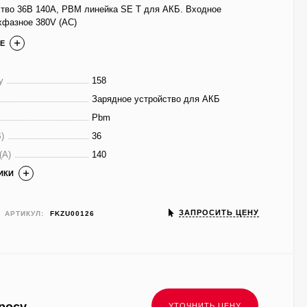
ство 36В 140А, PBM линейка SE T для АКБ. Входное
хфазное 380V (AC)
Е
у
158
Зарядное устройство для АКБ
Pbm
)
36
(A)
140
ИКИ
ЗАПРОСИТЬ ЦЕНУ
АРТИКУЛ:
FKZU00126