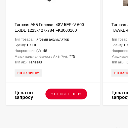
Тяговая АКБ Гелевая 48V 5EPzV 600
Тяговая
EXIDE 1223х427х784 FKB000160
HAWKER
Тип товара:
Тяговый аккумулятор
Тип товар
Бренд:
EXIDE
Бренд:
H
Напряжение (V):
48
Напряжени
Максимальная ёмкость АКБ (Ач):
775
Максималь
Тип акб:
Гелевая
Тип акб:
К
ПО ЗАПРОСУ
ПО ЗАП
Цена по
Цена п
УТОЧНИТЬ ЦЕНУ
запросу
запрос