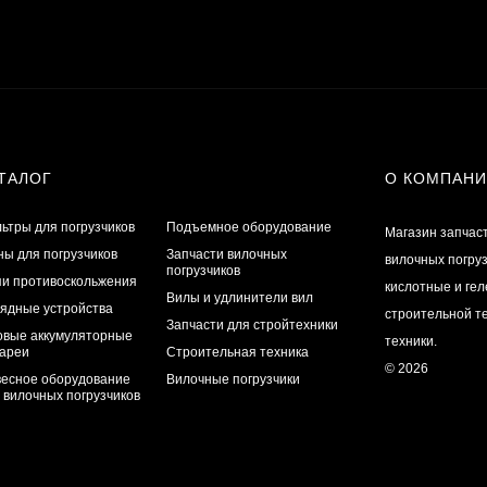
ТАЛОГ
О КОМПАН
ьтры для погрузчиков
Подъемное оборудование
Магазин запчас
ы для погрузчиков
Запчасти вилочных
вилочных погру
погрузчиков
и противоскольжения
кислотные и ге
Вилы и удлинители вил
ядные устройства
строительной те
Запчасти для стройтехники
овые аккумуляторные
техники.
ареи
Строительная техника
© 2026
есное оборудование
Вилочные погрузчики
 вилочных погрузчиков