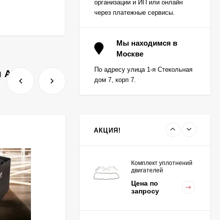
организации и ИП или онлайн
через платежные сервисы.
Вкладыш коренной (0,5)
(1шт - 1 половинка) для
Мы находимся в
двигателей
Москве
Цена по
K15,K21,K25
запросу
По адресу улица 1-я Стекольная
я АКБ.
дом 7, корп 7.
Вкладыш коренной
центральный STD (1шт
- 1 половинка) для
Цена по
двигателей
запросу
K15,K21,K25
АКЦИЯ!
Комплект уплотнений
двигателей
K15,K21,K25
Цена по
запросу