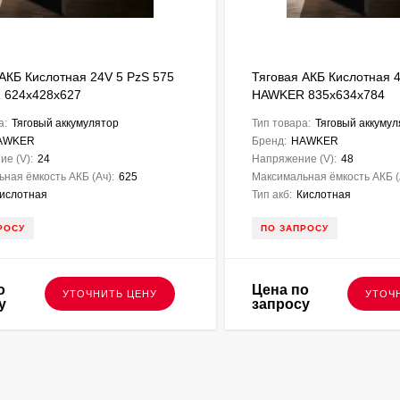
 АКБ Кислотная 24V 5 PzS 575
Тяговая АКБ Кислотная 4
 624х428х627
HAWKER 835х634х784
а:
Тяговый аккумулятор
Тип товара:
Тяговый аккумул
AWKER
Бренд:
HAWKER
е (V):
24
Напряжение (V):
48
ная ёмкость АКБ (Ач):
625
Максимальная ёмкость АКБ (
ислотная
Тип акб:
Кислотная
РОСУ
ПО ЗАПРОСУ
о
Цена по
УТОЧНИТЬ ЦЕНУ
УТОЧ
у
запросу