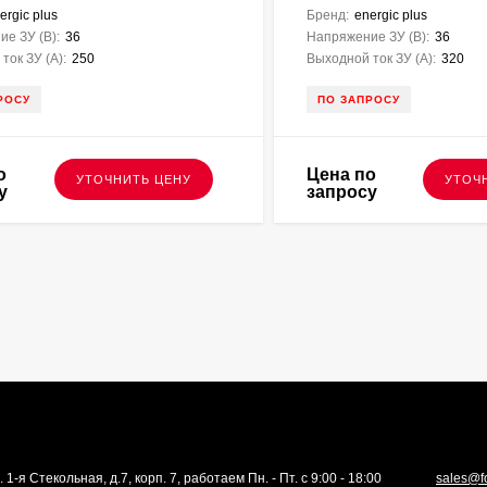
ergic plus
Бренд:
energic plus
е ЗУ (В):
36
Напряжение ЗУ (В):
36
ток ЗУ (A):
250
Выходной ток ЗУ (A):
320
РОСУ
ПО ЗАПРОСУ
о
Цена по
УТОЧНИТЬ ЦЕНУ
УТОЧ
у
запросу
. 1-я Стекольная, д.7, корп. 7, работаем Пн. - Пт. с 9:00 - 18:00
sales@f