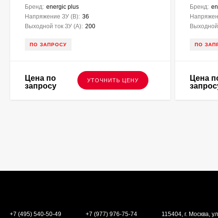
Бренд:
energic plus
Бренд:
en
Напряжение ЗУ (В):
36
Напряжени
Выходной ток ЗУ (A):
200
Выходной 
ПО ЗАПРОСУ
ПО ЗАП
Цена по
Цена п
УТОЧНИТЬ ЦЕНУ
запросу
запрос
+7 (495) 540-50-49
+7 (977) 976-75-74
115404, г. Москва, ул