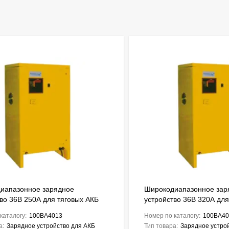
иапазонное зарядное
Широкодиапазонное зар
во 36В 250А для тяговых АКБ
устройство 36В 320А для
Ah ENERGIC Plus ZU050846
до 2720Ah ENERGIC Plu
каталогу:
100BA4013
Номер по каталогу:
100BA40
а:
Зарядное устройство для АКБ
Тип товара:
Зарядное устро