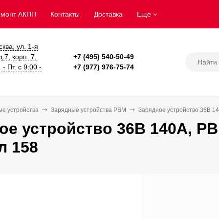
емонт АКПП
Контакты
Доставка
Еще
сква, ул. 1-я
.7, корп. 7,
+7 (495) 540-50-49
- Пт. с 9:00 -
+7 (977) 976-75-74
ые устройства
Зарядные устройства PBM
Зарядное устройство 36В 14
ое устройство 36В 140А, PB
л 158