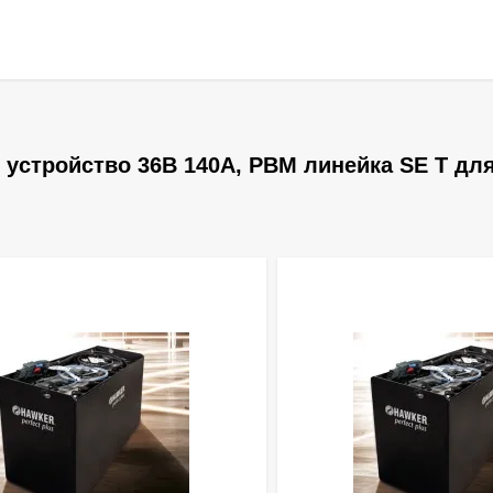
устройство 36В 140А, PBM линейка SE T дл