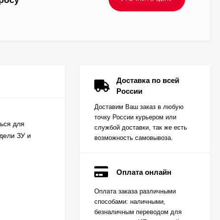
росу
Доставка по всей
России
Доставим Ваш заказ в любую
точку России курьером или
ься для
службой доставки, так же есть
дели ЗУ и
возможность самовывоза.
Оплата онлайн
Вкладыш коренной
Оплата заказа различными
(0,25) (1шт - 1
способами: наличными,
половинка) для
Цена по
двигателей
безналичным переводом для
запросу
K15,K21,K25