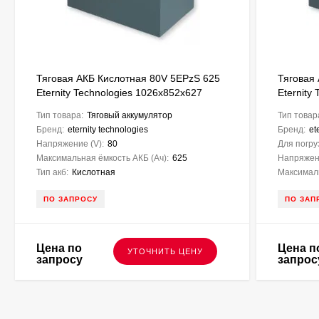
Тяговая АКБ Кислотная 80V 5EPzS 625
Тяговая
Eternity Technologies 1026х852х627
Eternity
Тип товара:
Тяговый аккумулятор
Тип товар
Бренд:
eternity technologies
Бренд:
et
Напряжение (V):
80
Для погру
Максимальная ёмкость АКБ (Ач):
625
Напряжени
Тип акб:
Кислотная
Максималь
ПО ЗАПРОСУ
ПО ЗАП
Цена по
Цена п
УТОЧНИТЬ ЦЕНУ
запросу
запрос