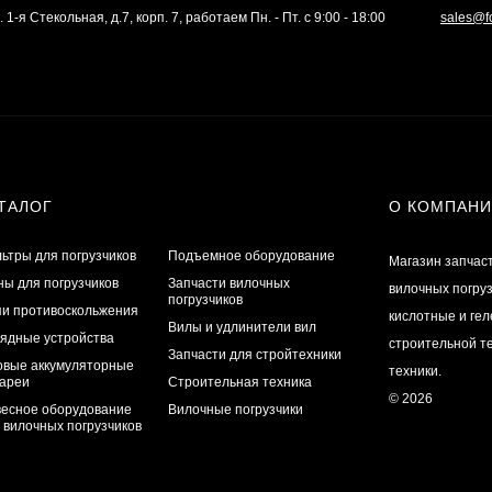
. 1-я Стекольная, д.7, корп. 7, работаем Пн. - Пт. с 9:00 - 18:00
sales@f
ТАЛОГ
О КОМПАН
ьтры для погрузчиков
Подъемное оборудование
Магазин запчас
ы для погрузчиков
Запчасти вилочных
вилочных погру
погрузчиков
и противоскольжения
кислотные и ге
Вилы и удлинители вил
ядные устройства
строительной те
Запчасти для стройтехники
овые аккумуляторные
техники.
ареи
Строительная техника
© 2026
есное оборудование
Вилочные погрузчики
 вилочных погрузчиков