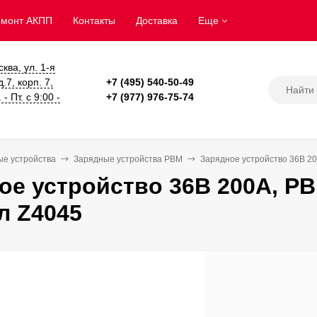
емонт АКПП
Контакты
Доставка
Еще
сква, ул. 1-я
.7, корп. 7,
+7 (495) 540-50-49
- Пт. с 9:00 -
+7 (977) 976-75-74
ые устройства
Зарядные устройства PBM
Зарядное устройство 36В 20
ое устройство 36В 200А, PB
л Z4045