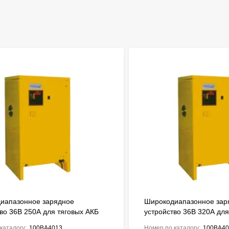
иапазонное зарядное
Широкодиапазонное зар
во 36В 250А для тяговых АКБ
устройство 36В 320А для
Ah ENERGIC Plus ZU050846
до 2720Ah ENERGIC Plu
каталогу:
100BA4013
Номер по каталогу:
100BA40