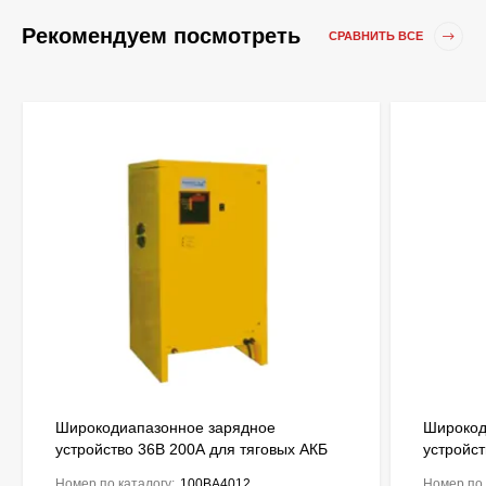
Рекомендуем посмотреть
СРАВНИТЬ ВСЕ
Широкодиапазонное зарядное
Широкод
устройство 36В 200А для тяговых АКБ
устройст
до 1700Ah ENERGIC Plus ZU050845
до 2125
Номер по каталогу:
100BA4012
Номер по 