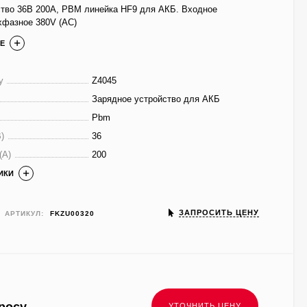
ство 36В 200А, PBM линейка HF9 для АКБ. Входное
хфазное 380V (AC)
Е
у
Z4045
Зарядное устройство для АКБ
Pbm
)
36
(A)
200
ИКИ
ЗАПРОСИТЬ ЦЕНУ
АРТИКУЛ:
FKZU00320