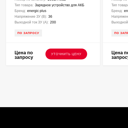
Тип товара:
Зарядное устройство для АКБ
Тип товар
Бренд:
energic plus
Бренд:
en
Напряжение ЗУ (В):
36
Напряжени
Выходной ток ЗУ (A):
200
Выходной 
ПО ЗАПРОСУ
ПО ЗАП
Цена по
Цена п
УТОЧНИТЬ ЦЕНУ
запросу
запрос