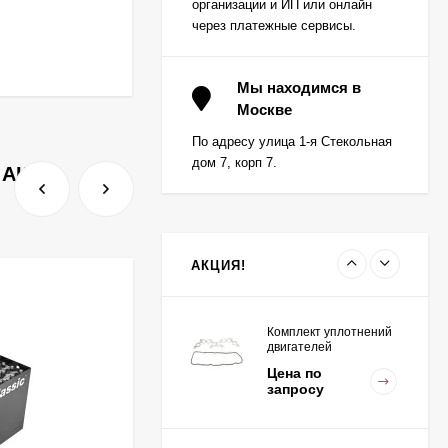
организации и ИП или онлайн
через платежные сервисы.
Вкладыш коренной (0,5)
(1шт - 1 половинка) для
Мы находимся в
двигателей
Москве
Цена по
K15,K21,K25
запросу
По адресу улица 1-я Стекольная
дом 7, корп 7.
 АКБ.
Вкладыш коренной
центральный STD (1шт
- 1 половинка) для
Цена по
двигателей
запросу
K15,K21,K25
АКЦИЯ!
Комплект уплотнений
двигателей
K15,K21,K25
Цена по
запросу