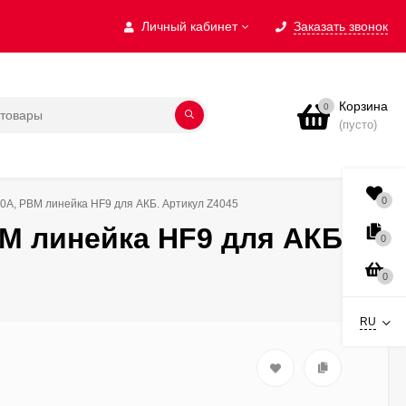
Личный кабинет
Заказать звонок
Корзина
0
(пусто)
0
0А, PBM линейка HF9 для АКБ. Артикул Z4045
M линейка HF9 для АКБ.
0
0
RU