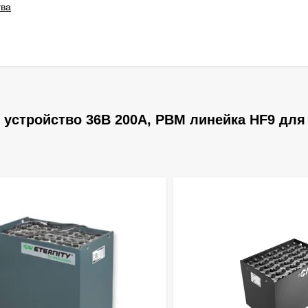
тва
 устройство 36В 200А, PBM линейка HF9 для