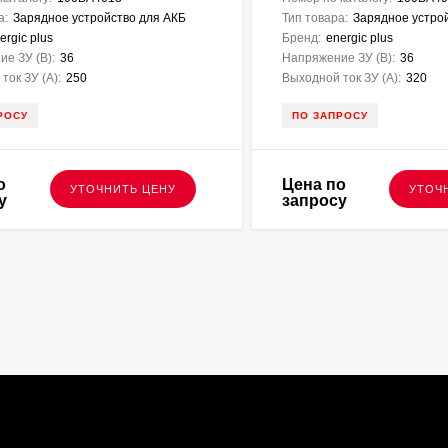
а:
Зарядное устройство для АКБ
Тип товара:
Зарядное устро
ergic plus
Бренд:
energic plus
е ЗУ (В):
36
Напряжение ЗУ (В):
36
ток ЗУ (A):
250
Выходной ток ЗУ (A):
320
РОСУ
ПО ЗАПРОСУ
о
Цена по
УТОЧНИТЬ ЦЕНУ
УТОЧ
у
запросу