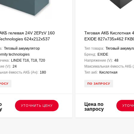
 АКБ гелевая 24V 2EPzV 160
Тяговая АКБ Кислотная 
 Technologies 624х212х537
EXIDE 827х735х462 FKB
а:
Тяговый аккумулятор
Тип товара:
Тяговый аккумул
ernity technologies
Бренд:
EXIDE
зчика:
LINDE T16, T18, T20
Напряжение (V):
48
е (V):
24
Максимальная ёмкость АКБ (
ная ёмкость АКБ (Ач):
180
Тип акб:
Кислотная
РОСУ
ПО ЗАПРОСУ
о
Цена по
УТОЧНИТЬ ЦЕНУ
УТОЧ
у
запросу