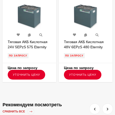
Тяговая АКБ Кислотная
Тяговая АКБ Кислотная
24V 5EPzS 575 Eternity
48V 6EPzS 480 Eternity
Technologies
Technologies
ПО ЗАПРОСУ
ПО ЗАПРОСУ
830х327х627
980х603х470
Цена по запросу
Цена по запросу
УТОЧНИТЬ ЦЕНУ
УТОЧНИТЬ ЦЕНУ
Рекомендуем посмотреть
СРАВНИТЬ ВСЕ