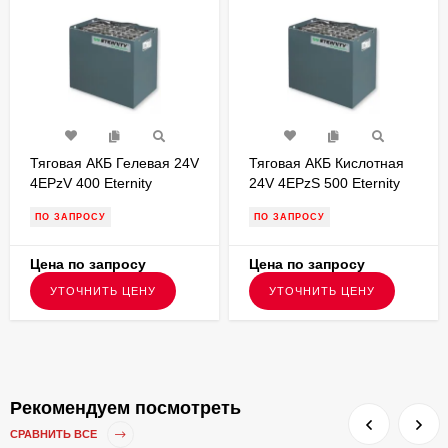
Тяговая АКБ Гелевая 24V
Тяговая АКБ Кислотная
4EPzV 400 Eternity
24V 4EPzS 500 Eternity
Technologies
Technologies
ПО ЗАПРОСУ
ПО ЗАПРОСУ
786х310х630
830х273х627
Цена по запросу
Цена по запросу
УТОЧНИТЬ ЦЕНУ
УТОЧНИТЬ ЦЕНУ
Рекомендуем посмотреть
СРАВНИТЬ ВСЕ