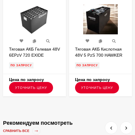
Тяговая АКБ Гелевая 48V
Тяговая АКБ Кислотная
6EPzV 720 EXIDE
48V 5 PzS 700 HAWKER
1035х620х784
1223х427х784
ПО ЗАПРОСУ
ПО ЗАПРОСУ
FKB000319
Цена по запросу
Цена по запросу
УТОЧНИТЬ ЦЕНУ
УТОЧНИТЬ ЦЕНУ
Рекомендуем посмотреть
СРАВНИТЬ ВСЕ