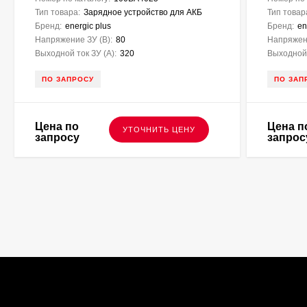
Тип товара:
Зарядное устройство для АКБ
Тип товар
Бренд:
energic plus
Бренд:
en
Напряжение ЗУ (В):
80
Напряжени
Выходной ток ЗУ (A):
320
Выходной 
ПО ЗАПРОСУ
ПО ЗАП
Цена по
Цена п
УТОЧНИТЬ ЦЕНУ
запросу
запрос