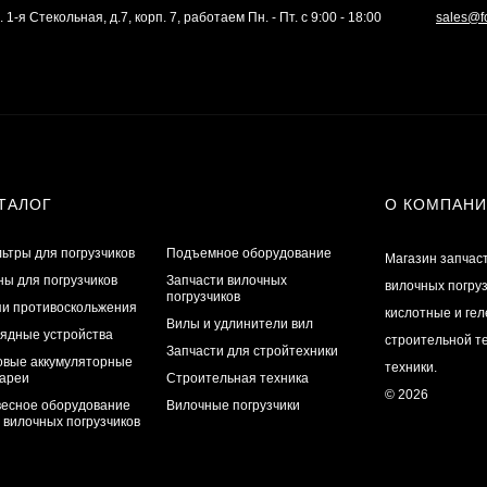
. 1-я Стекольная, д.7, корп. 7, работаем Пн. - Пт. с 9:00 - 18:00
sales@f
ТАЛОГ
О КОМПАН
ьтры для погрузчиков
Подъемное оборудование
Магазин запчас
ы для погрузчиков
Запчасти вилочных
вилочных погру
погрузчиков
и противоскольжения
кислотные и ге
Вилы и удлинители вил
ядные устройства
строительной те
Запчасти для стройтехники
овые аккумуляторные
техники.
ареи
Строительная техника
© 2026
есное оборудование
Вилочные погрузчики
 вилочных погрузчиков