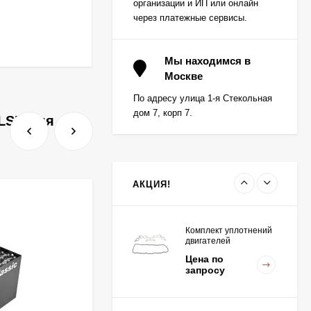
организации и ИП или онлайн
через платежные сервисы.
Вкладыш коренной (0,5)
(1шт - 1 половинка) для
Мы находимся в
двигателей
Москве
Цена по
K15,K21,K25
запросу
По адресу улица 1-я Стекольная
дом 7, корп 7.
LSE для АКБ.
Вкладыш коренной
центральный STD (1шт
- 1 половинка) для
Цена по
двигателей
запросу
K15,K21,K25
АКЦИЯ!
Комплект уплотнений
двигателей
K15,K21,K25
Цена по
запросу