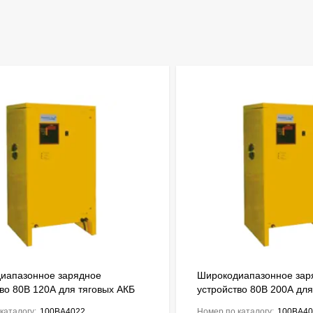
иапазонное зарядное
Широкодиапазонное зар
во 80В 120А для тяговых АКБ
устройство 80В 200А для
Ah ENERGIC Plus ZU050855
до 1700Ah ENERGIC Plu
каталогу:
100BA4022
Номер по каталогу:
100BA40