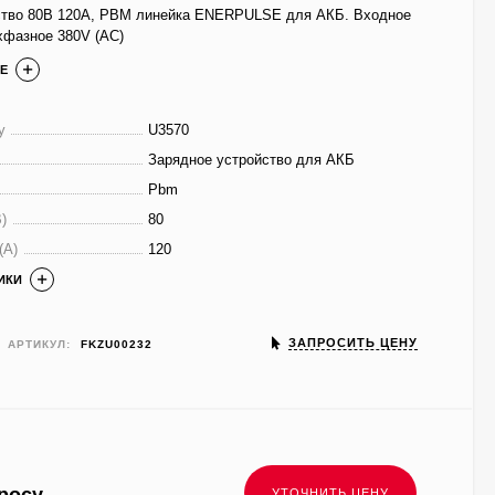
ство 80В 120А, PBM линейка ENERPULSE для АКБ. Входное
хфазное 380V (AC)
Е
у
U3570
Зарядное устройство для АКБ
Pbm
)
80
(A)
120
ИКИ
ЗАПРОСИТЬ ЦЕНУ
АРТИКУЛ:
FKZU00232