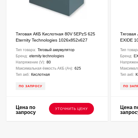
Тяговая АКБ Кислотная 80V 5EPzS 625
Тяговая
Eternity Technologies 1026х852х627
EXIDE 1
Тип товара:
Тяговый аккумулятор
Тип товар
Бренд:
eternity technologies
Бренд:
E
Напряжение (V):
80
Напряжени
Максимальная ёмкость АКБ (Ач):
625
Максималь
Тип акб:
Кислотная
Тип акб:
К
ПО ЗАПРОСУ
ПО ЗАП
Цена по
Цена п
УТОЧНИТЬ ЦЕНУ
запросу
запрос