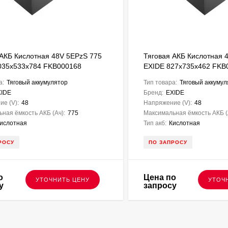
 АКБ Кислотная 48V 5EPzS 775
Тяговая АКБ Кислотная 
035х533х784 FKB000168
EXIDE 827х735х462 FKB
а:
Тяговый аккумулятор
Тип товара:
Тяговый аккумул
XIDE
Бренд:
EXIDE
е (V):
48
Напряжение (V):
48
ная ёмкость АКБ (Ач):
775
Максимальная ёмкость АКБ (
ислотная
Тип акб:
Кислотная
РОСУ
ПО ЗАПРОСУ
о
Цена по
УТОЧНИТЬ ЦЕНУ
УТОЧ
у
запросу