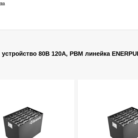
тва
 устройство 80В 120А, PBM линейка ENERPU