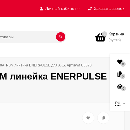
Личный кабинет
Заказать звонок
Корзина
0
(пусто)
0
20А, PBM линейка ENERPULSE для АКБ. Артикул U3570
PBM линейка ENERPULSE
0
0
RU