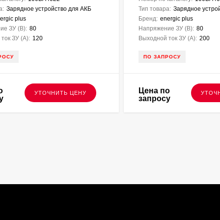
а:
Зарядное устройство для АКБ
Тип товара:
Зарядное устро
ergic plus
Бренд:
energic plus
е ЗУ (В):
80
Напряжение ЗУ (В):
80
ток ЗУ (A):
120
Выходной ток ЗУ (A):
200
РОСУ
ПО ЗАПРОСУ
о
Цена по
УТОЧНИТЬ ЦЕНУ
УТОЧ
у
запросу