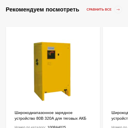
Рекомендуем посмотреть
СРАВНИТЬ ВСЕ
Широкодиапазонное зарядное
Широкод
устройство 80В 320А для тяговых АКБ
устройст
до 2550Ah ENERGIC Plus ZU050858
до 1050
Номер по каталогу:
100BA4025
Номер по 