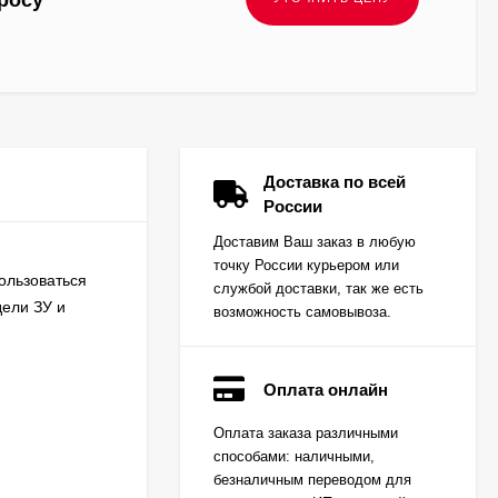
росу
Доставка по всей
России
Доставим Ваш заказ в любую
точку России курьером или
ользоваться
службой доставки, так же есть
дели ЗУ и
возможность самовывоза.
Оплата онлайн
Вкладыш коренной
Оплата заказа различными
(0,25) (1шт - 1
способами: наличными,
половинка) для
Цена по
двигателей
безналичным переводом для
запросу
K15,K21,K25