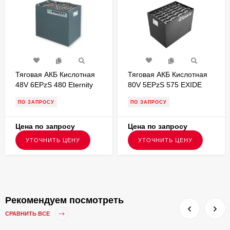
Тяговая АКБ Кислотная
Тяговая АКБ Кислотная
48V 6EPzS 480 Eternity
80V 5EPzS 575 EXIDE
Technologies
1026х852х627
ПО ЗАПРОСУ
ПО ЗАПРОСУ
980х603х470
FKB000211
Цена по запросу
Цена по запросу
УТОЧНИТЬ ЦЕНУ
УТОЧНИТЬ ЦЕНУ
Рекомендуем посмотреть
СРАВНИТЬ ВСЕ