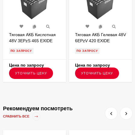
Тяговая АКБ Кислотная
Тяговая АКБ Гелевая 48V
48V 3EPzS 465 EXIDE
6EPzV 420 EXIDE
1035х353х784
827х735х462 FKB000171
ПО ЗАПРОСУ
ПО ЗАПРОСУ
FKB000162
Цена по запросу
Цена по запросу
УТОЧНИТЬ ЦЕНУ
УТОЧНИТЬ ЦЕНУ
Рекомендуем посмотреть
СРАВНИТЬ ВСЕ