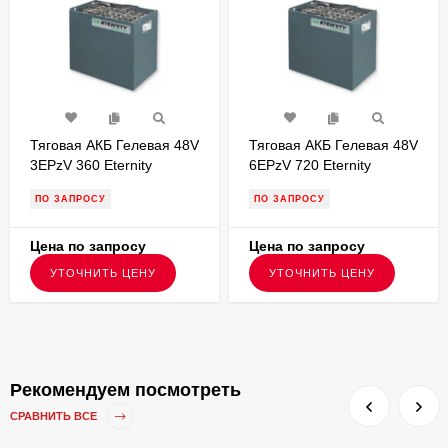
Тяговая АКБ Гелевая 48V
Тяговая АКБ Гелевая 48V
3EPzV 360 Eternity
6EPzV 720 Eternity
Technologies
Technologies
ПО ЗАПРОСУ
ПО ЗАПРОСУ
1035х353х784
1035х620х784
Цена по запросу
Цена по запросу
УТОЧНИТЬ ЦЕНУ
УТОЧНИТЬ ЦЕНУ
Рекомендуем посмотреть
СРАВНИТЬ ВСЕ