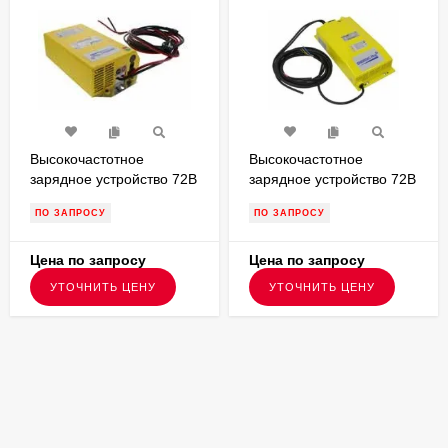
Высокочастотное
Высокочастотное
зарядное устройство 72В
зарядное устройство 72В
10А Модель NG1
22А Модель NG3
ПО ЗАПРОСУ
ПО ЗАПРОСУ
ENERGIC Plus ZU050829
ENERGIC Plus ZU050830
Цена по запросу
Цена по запросу
УТОЧНИТЬ ЦЕНУ
УТОЧНИТЬ ЦЕНУ