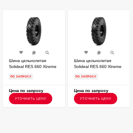
Шина цельнолитая
Шина цельнолитая
Solideal RES 660 Xtreme
Solideal RES 660 Xtreme
200/50-10 с буртом для
200/50-10 без бурта для
ПО ЗАПРОСУ
ПО ЗАПРОСУ
вилочного погрузчика
вилочного погрузчика
FSTS00149
FSTS00117
Цена по запросу
Цена по запросу
УТОЧНИТЬ ЦЕНУ
УТОЧНИТЬ ЦЕНУ