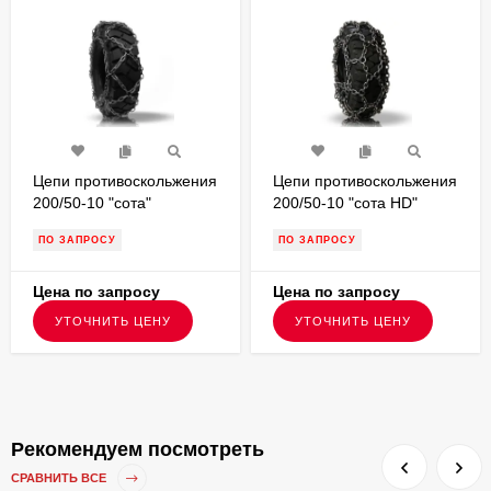
Цепи противоскольжения
Цепи противоскольжения
200/50-10 "сота"
200/50-10 "сота HD"
P10200S6
P10200SHD6
ПО ЗАПРОСУ
ПО ЗАПРОСУ
,применимость на шинах
,применимость на шинах
200/50-10, для вилочных
200/50-10, для вилочных
погрузчиков
погрузчиков
Цена по запросу
Цена по запросу
УТОЧНИТЬ ЦЕНУ
УТОЧНИТЬ ЦЕНУ
Рекомендуем посмотреть
СРАВНИТЬ ВСЕ