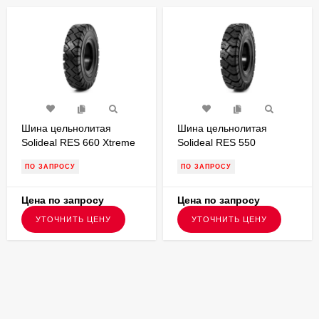
Шина цельнолитая
Шина цельнолитая
Solideal RES 660 Xtreme
Solideal RES 550
200/50-10 без бурта для
MAGNUM 200/50-10 с
ПО ЗАПРОСУ
ПО ЗАПРОСУ
вилочного погрузчика
буртом для вилочного
FSTS00117
погрузчика FSTS00093
Цена по запросу
Цена по запросу
УТОЧНИТЬ ЦЕНУ
УТОЧНИТЬ ЦЕНУ