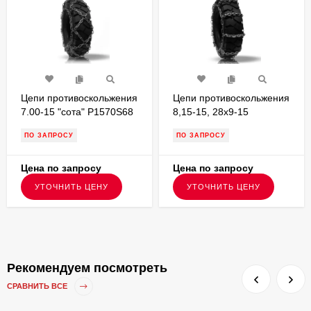
Цепи противоскольжения
Цепи противоскольжения
7.00-15 "сота" P1570S68
8,15-15, 28x9-15
,применимость на шинах
"лесенка" P15815L6,
ПО ЗАПРОСУ
ПО ЗАПРОСУ
7.00-15, для вилочных
применимость на шинах
погрузчиков
8,15-15 для вилочных
погрузчиков
Цена по запросу
Цена по запросу
УТОЧНИТЬ ЦЕНУ
УТОЧНИТЬ ЦЕНУ
Рекомендуем посмотреть
СРАВНИТЬ ВСЕ